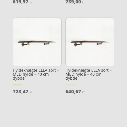
619,97
739,00
Vurderet
Vurderet
kr.
kr.
4.7
4
ud af 5
ud af 5
Hyldeknægte ELLA sort –
Hyldeknægte ELLA sort –
MED hylde – 40 cm
MED hylde – 40 cm
dybde
dybde
723,47
640,67
Vurderet
Vurderet
kr.
kr.
4
4.3
ud af 5
ud af 5