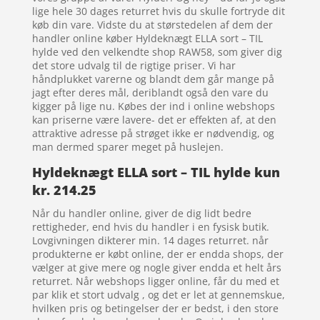
lige hele 30 dages returret hvis du skulle fortryde dit
køb din vare. Vidste du at størstedelen af dem der
handler online køber Hyldeknægt ELLA sort – TIL
hylde ved den velkendte shop RAW58, som giver dig
det store udvalg til de rigtige priser. Vi har
håndplukket varerne og blandt dem går mange på
jagt efter deres mål, deriblandt også den vare du
kigger på lige nu. Købes der ind i online webshops
kan priserne være lavere- det er effekten af, at den
attraktive adresse på strøget ikke er nødvendig, og
man dermed sparer meget på huslejen.
Hyldeknægt ELLA sort – TIL hylde kun
kr. 214.25
Når du handler online, giver de dig lidt bedre
rettigheder, end hvis du handler i en fysisk butik.
Lovgivningen dikterer min. 14 dages returret. når
produkterne er købt online, der er endda shops, der
vælger at give mere og nogle giver endda et helt års
returret. Når webshops ligger online, får du med et
par klik et stort udvalg , og det er let at gennemskue,
hvilken pris og betingelser der er bedst, i den store