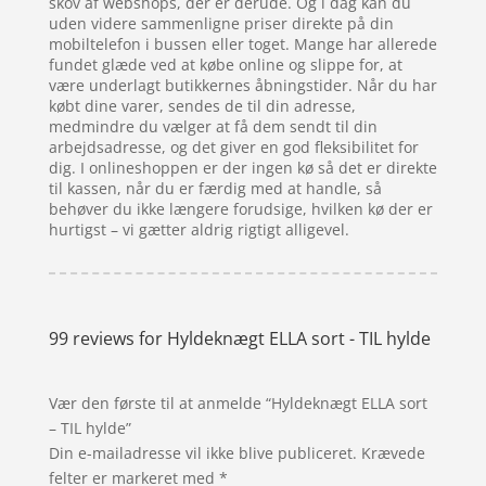
skov af webshops, der er derude. Og i dag kan du
uden videre sammenligne priser direkte på din
mobiltelefon i bussen eller toget. Mange har allerede
fundet glæde ved at købe online og slippe for, at
være underlagt butikkernes åbningstider. Når du har
købt dine varer, sendes de til din adresse,
medmindre du vælger at få dem sendt til din
arbejdsadresse, og det giver en god fleksibilitet for
dig. I onlineshoppen er der ingen kø så det er direkte
til kassen, når du er færdig med at handle, så
behøver du ikke længere forudsige, hvilken kø der er
hurtigst – vi gætter aldrig rigtigt alligevel.
99 reviews for
Hyldeknægt ELLA sort - TIL hylde
Vær den første til at anmelde “Hyldeknægt ELLA sort
– TIL hylde”
Din e-mailadresse vil ikke blive publiceret.
Krævede
felter er markeret med
*