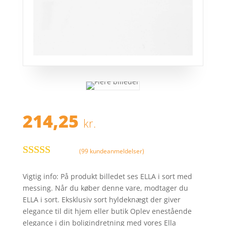
214,25
kr.
(
99
kundeanmeldelser)
Bedømt
som
4.5
ud
Vigtig info: På produkt billedet ses ELLA i sort med
af 5 baseret
messing. Når du køber denne vare, modtager du
på
ELLA i sort. Eksklusiv sort hyldeknægt der giver
kundebedø
elegance til dit hjem eller butik Oplev enestående
mmelser
elegance i din boligindretning med vores Ella