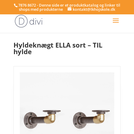
7876 8672 - Denne side er et produktkatalog og linker til
shops med produkterne
kontakt@lkhojskole.dk
Hjem
/
Hylder
/ Hyldeknægt ELLA sort – TIL hylde
Hyldeknægt ELLA sort – TIL
hylde