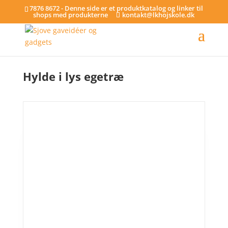
7876 8672 - Denne side er et produktkatalog og linker til
shops med produkterne
kontakt@lkhojskole.dk
Hjem
/
Tilkøb
/ Hylde i lys egetræ
Hylde i lys egetræ