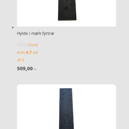
Hylde i mørk fyrtræ
Vurd
eret
4.7
ud
af 5
509,00
kr.