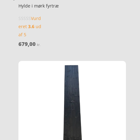
Hylde i mørk fyrtræ
Vurd
eret
3.6
ud
af 5
679,00
kr.