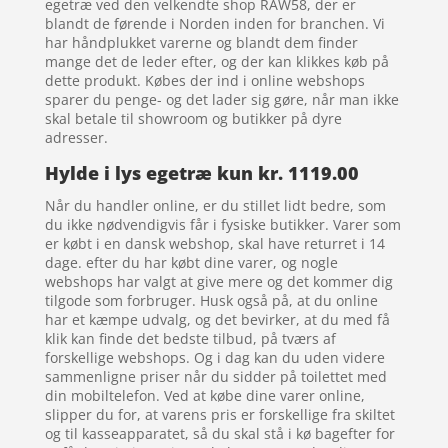
egetræ ved den velkendte shop RAW58, der er
blandt de førende i Norden inden for branchen. Vi
har håndplukket varerne og blandt dem finder
mange det de leder efter, og der kan klikkes køb på
dette produkt. Købes der ind i online webshops
sparer du penge- og det lader sig gøre, når man ikke
skal betale til showroom og butikker på dyre
adresser.
Hylde i lys egetræ kun kr. 1119.00
Når du handler online, er du stillet lidt bedre, som
du ikke nødvendigvis får i fysiske butikker. Varer som
er købt i en dansk webshop, skal have returret i 14
dage. efter du har købt dine varer, og nogle
webshops har valgt at give mere og det kommer dig
tilgode som forbruger. Husk også på, at du online
har et kæmpe udvalg, og det bevirker, at du med få
klik kan finde det bedste tilbud, på tværs af
forskellige webshops. Og i dag kan du uden videre
sammenligne priser når du sidder på toilettet med
din mobiltelefon. Ved at købe dine varer online,
slipper du for, at varens pris er forskellige fra skiltet
og til kasseapparatet, så du skal stå i kø bagefter for