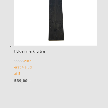
Hylde i mørk fyrtræ
Vurd
eret
4.8
ud
af 5
539,00
kr.