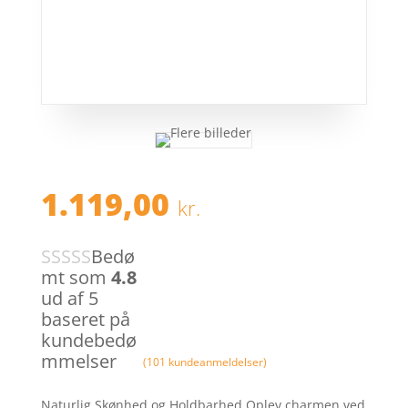
1.119,00
kr.
Bedø
mt som
4.8
ud af 5
baseret på
kundebedø
mmelser
(
101
kundeanmeldelser)
Naturlig Skønhed og Holdbarhed Oplev charmen ved