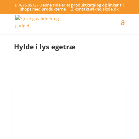
7876 8672 - Denne side er et produktkatalog og linker til
shops med produkterne
kontakt@lkhojskole.dk
Hjem
/
Tilkøb
/ Hylde i lys egetræ
Hylde i lys egetræ