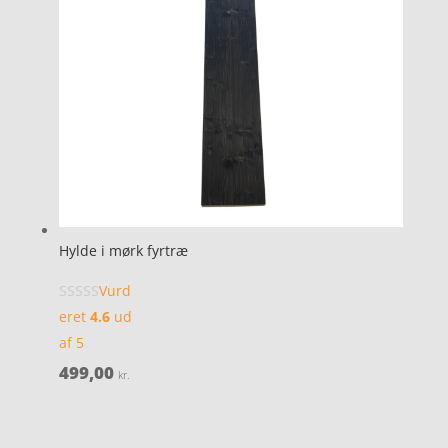
Hylde i mørk fyrtræ
Vurd
eret
4.6
ud
af 5
499,00
kr.