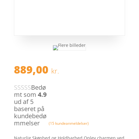
889,00
kr.
Bedø
mt som
4.9
ud af 5
baseret på
kundebedø
mmelser
(
15
kundeanmeldelser)
Naturlig Skønhed og Holdbarhed Oplev charmen ved