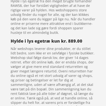
Hylde i lys egetræ fra den meget brugte forhandler
RAW58, der har forstået vigtigheden af at have de
rigtige varer på hylden. Hos webshoppens store
udvalg finder du noget for alle, og der kan klikkes
køb på den vare du kigger på lige nu. Når du handler
online er priserne mere attraktive end i butikkerne-
og det kan lade sig gøre fordi shoppen sparer
husleje til en almindelig butik.
Hylde i lys egetræ kun kr. 889.00
Når webshops leverer dine produkter, er du stillet
lidt bedre, som ikke er en selvfølge i fysiske butikker.
Webshop skal følge dansk lov, der giver 14 dages
retrret. efter dit online køb, der er endda shops, der
vælger at give mere end standard returretten og
giver meget længere returtid. Oveni returretten har
du online også et ret stort udvalg af varer og shops,
og priser og betingelser er let for dig at
sammenligne, uden af være afhængig af, at det skal
være tæt på din bopæl. Din sammenligning kan du
rent faktisk lave på alle tider af døgnet, så længe du
er online. Tænk også på, at ved at handle online, så
slipper du helt for, at varens pris er forskellige fra