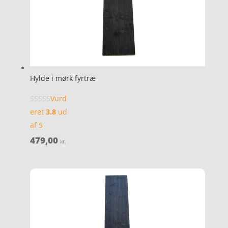
Hylde i mørk fyrtræ
Vurd
eret
3.8
ud
af 5
479,00
kr.