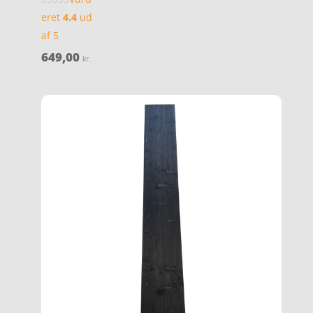
eret
4.4
ud
af 5
649,00
kr.