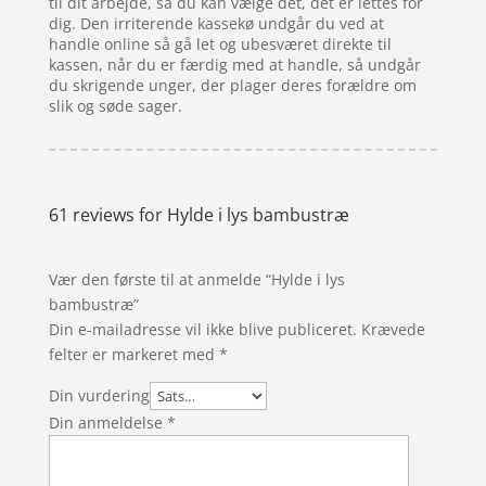
til dit arbejde, så du kan vælge det, det er lettes for
dig. Den irriterende kassekø undgår du ved at
handle online så gå let og ubesværet direkte til
kassen, når du er færdig med at handle, så undgår
du skrigende unger, der plager deres forældre om
slik og søde sager.
61 reviews for
Hylde i lys bambustræ
Vær den første til at anmelde “Hylde i lys
bambustræ”
Din e-mailadresse vil ikke blive publiceret.
Krævede
felter er markeret med
*
Din vurdering
Din anmeldelse
*