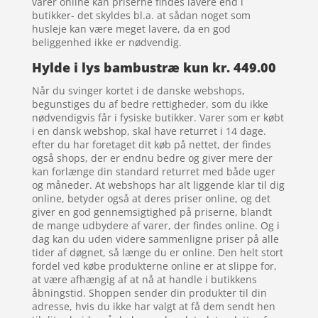
varer online kan priserne findes lavere end i
butikker- det skyldes bl.a. at sådan noget som
husleje kan være meget lavere, da en god
beliggenhed ikke er nødvendig.
Hylde i lys bambustræ kun kr. 449.00
Når du svinger kortet i de danske webshops,
begunstiges du af bedre rettigheder, som du ikke
nødvendigvis får i fysiske butikker. Varer som er købt
i en dansk webshop, skal have returret i 14 dage.
efter du har foretaget dit køb på nettet, der findes
også shops, der er endnu bedre og giver mere der
kan forlænge din standard returret med både uger
og måneder. At webshops har alt liggende klar til dig
online, betyder også at deres priser online, og det
giver en god gennemsigtighed på priserne, blandt
de mange udbydere af varer, der findes online. Og i
dag kan du uden videre sammenligne priser på alle
tider af døgnet, så længe du er online. Den helt stort
fordel ved købe produkterne online er at slippe for,
at være afhængig af at nå at handle i butikkens
åbningstid. Shoppen sender din produkter til din
adresse, hvis du ikke har valgt at få dem sendt hen