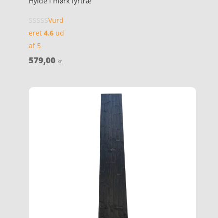
Hylde i mørk fyrtræ
Vurd
eret
4.6
ud
af 5
579,00
kr.