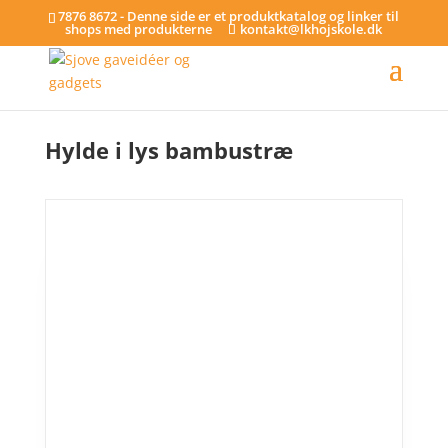
7876 8672 - Denne side er et produktkatalog og linker til
shops med produkterne
kontakt@lkhojskole.dk
Hjem
/
Tilkøb
/ Hylde i lys bambustræ
Hylde i lys bambustræ