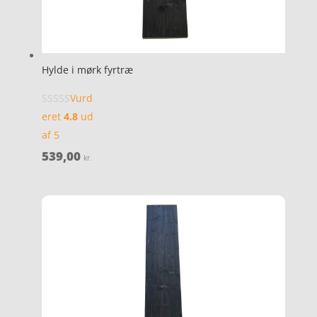
Hylde i mørk fyrtræ
Vurd
eret
4.8
ud
af 5
539,00
kr.