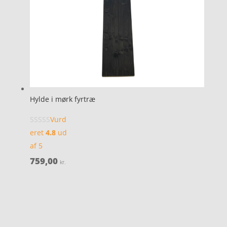
Hylde i mørk fyrtræ
Vurd
eret
4.8
ud
af 5
759,00
kr.