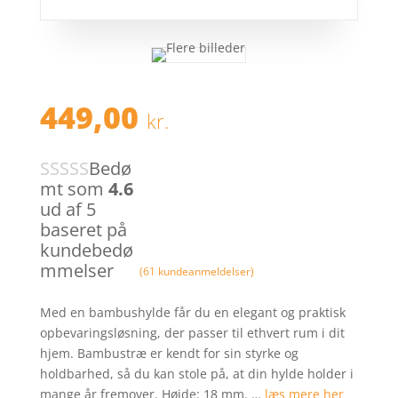
449,00
kr.
Bedø
mt som
4.6
ud af 5
baseret på
kundebedø
mmelser
(
61
kundeanmeldelser)
Med en bambushylde får du en elegant og praktisk
opbevaringsløsning, der passer til ethvert rum i dit
hjem. Bambustræ er kendt for sin styrke og
holdbarhed, så du kan stole på, at din hylde holder i
mange år fremover. Højde: 18 mm. …
læs mere her