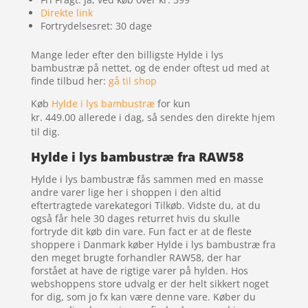
Direkte link
Fortrydelsesret: 30 dage
Mange leder efter den billigste Hylde i lys
bambustræ på nettet, og de ender oftest ud med at
finde tilbud her:
gå til shop
Køb
Hylde i lys bambustræ
for kun
kr. 449.00
allerede i dag, så sendes den direkte hjem
til dig.
Hylde i lys bambustræ fra RAW58
Hylde i lys bambustræ fås sammen med en masse
andre varer lige her i shoppen i den altid
eftertragtede varekategori Tilkøb. Vidste du, at du
også får hele 30 dages returret hvis du skulle
fortryde dit køb din vare. Fun fact er at de fleste
shoppere i Danmark køber Hylde i lys bambustræ fra
den meget brugte forhandler RAW58, der har
forstået at have de rigtige varer på hylden. Hos
webshoppens store udvalg er der helt sikkert noget
for dig, som jo fx kan være denne vare. Køber du