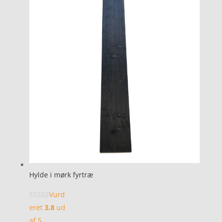
Hylde i mørk fyrtræ
Vurd
eret
3.8
ud
af 5