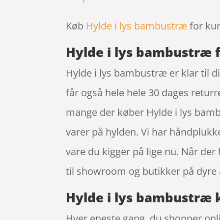
Køb
Hylde i lys bambustræ
for kun
Hylde i lys bambustræ
Hylde i lys bambustræ er klar til d
får også hele hele 30 dages returre
mange der køber Hylde i lys bamb
varer på hylden. Vi har håndplukk
vare du kigger på lige nu. Når der
til showroom og butikker på dyre 
Hylde i lys bambustræ k
Hver eneste gang, du shopper onli