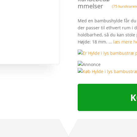
mmelser
(
75
kundeanme
Med en bambushylde får du e
der passer til ethvert rum i 
holdbarhed, så du kan stole 
Højde: 18 mm. …
læs mere h
K