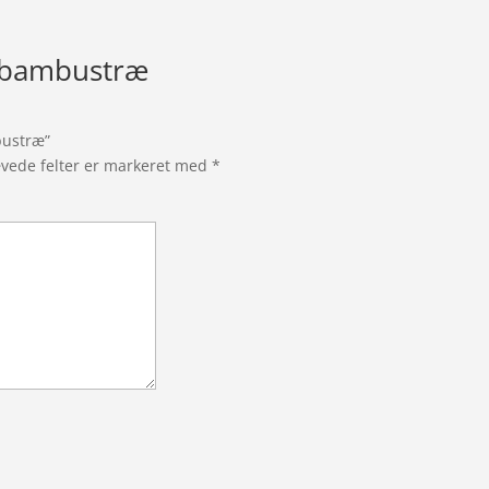
s bambustræ
bustræ”
vede felter er markeret med
*