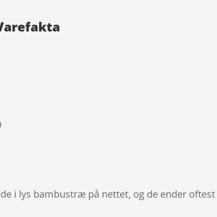
Varefakta
9
lde i lys bambustræ på nettet, og de ender oftest