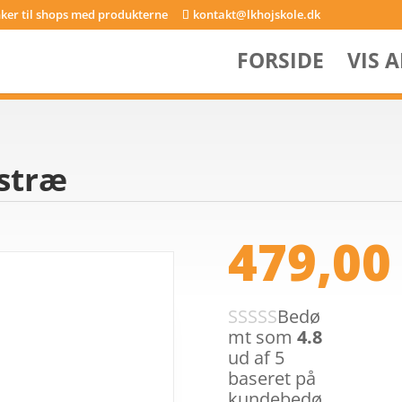
inker til shops med produkterne
kontakt@lkhojskole.dk
FORSIDE
VIS 
ustræ
479,0
Bedø
mt som
4.8
ud af 5
baseret på
kundebedø