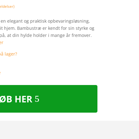
ldelser)
n elegant og praktisk opbevaringsløsning,
dit hjem. Bambustræ er kendt for sin styrke og
på, at din hylde holder i mange år fremover.
er
ØB HER