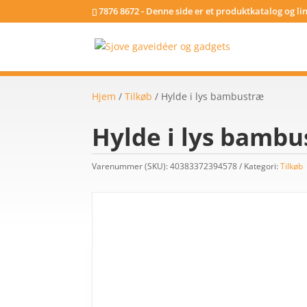
7876 8672 - Denne side er et produktkatalog og l
Hjem
/
Tilkøb
/ Hylde i lys bambustræ
Hylde i lys bamb
Varenummer (SKU):
40383372394578
Kategori:
Tilkøb