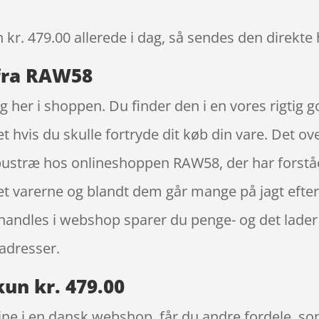
 kr. 479.00
allerede i dag, så sendes den direkte 
 fra RAW58
ig her i shoppen. Du finder den i en vores rigtig 
t hvis du skulle fortryde dit køb din vare. Det ov
ustræ hos onlineshoppen RAW58, der har forstået 
et varerne og blandt dem går mange på jagt efter
 handles i webshop sparer du penge- og det lader 
adresser.
un kr. 479.00
ne i en dansk webshop, får du andre fordele, som 