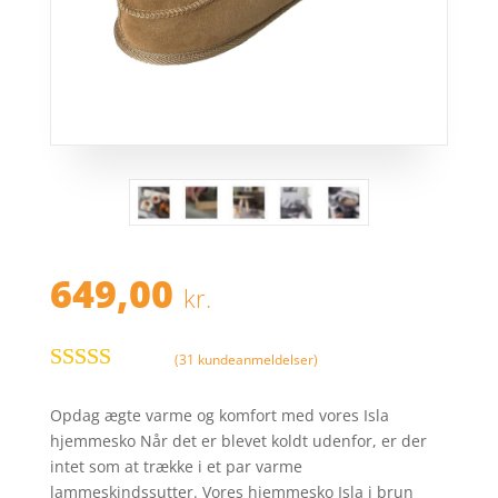
649,00
kr.
(
31
kundeanmeldelser)
Bedømt
som
4.5
ud
Opdag ægte varme og komfort med vores Isla
af 5 baseret
hjemmesko Når det er blevet koldt udenfor, er der
på
intet som at trække i et par varme
kundebedø
lammeskindssutter. Vores hjemmesko Isla i brun