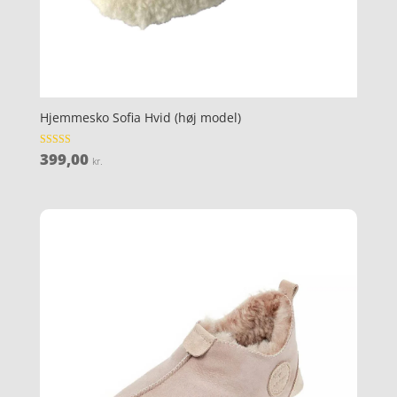
Hjemmesko Sofia Hvid (høj model)
399,00
Vurderet
kr.
4.7
ud af 5