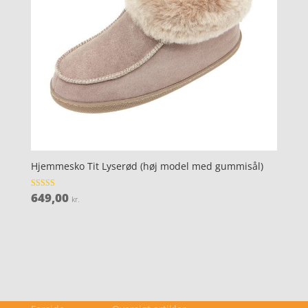
Hjemmesko Tit Lyserød (høj model med gummisål)
649,00
Vurderet
kr.
3.9
ud af 5