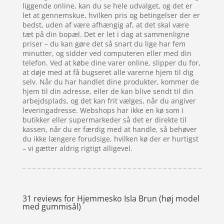
liggende online, kan du se hele udvalget, og det er
let at gennemskue, hvilken pris og betingelser der er
bedst, uden af være afhængig af, at det skal være
tæt på din bopæl. Det er let i dag at sammenligne
priser – du kan gøre det så snart du lige har fem
minutter, og sidder ved computeren eller med din
telefon. Ved at købe dine varer online, slipper du for,
at døje med at få bugseret alle varerne hjem til dig
selv. Når du har handlet dine produkter, kommer de
hjem til din adresse, eller de kan blive sendt til din
arbejdsplads, og det kan frit vælges, når du angiver
leveringadresse. Webshops har ikke en kø som i
butikker eller supermarkeder så det er direkte til
kassen, når du er færdig med at handle, så behøver
du ikke længere forudsige, hvilken kø der er hurtigst
– vi gætter aldrig rigtigt alligevel.
31 reviews for
Hjemmesko Isla Brun (høj model
med gummisål)