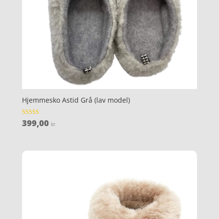
Hjemmesko Astid Grå (lav model)
399,00
Vurderet
kr.
4.4
ud af 5