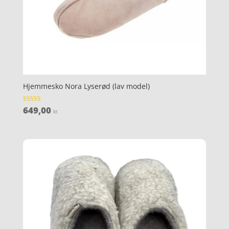
Hjemmesko Nora Lyserød (lav model)
649,00
Vurderet
kr.
4.3
ud af 5