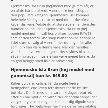
Hjemmesko Isla Brun (høj model med gummisål) er
en af de håndplukkede varenumre her i shoppen i
den populære kategori Hjemmesko. Der kommer
hele hele 30 dages returret med din pakke når du
køber din vare. Vidste du at størstedelen af dem der
handler online køber Hjemmesko Isla Brun (høj
model med gummisål) hos onlineshoppen RAW58,
som er den foretrukne shop blandt online shoppere.
I det store udvalg af varer finder du noget for alle,
som jo fx kan være denne vare. Når der handles i
webshop er varerne billigere- det skyldes bl.a. at
sådan noget som husleje kan være meget lavere, da
en god beliggenhed ikke er nødvendig.
Hjemmesko Isla Brun (høj model med
gummisål) kun kr. 649.00
Køber du varer online, får du nogle bedre
betingelser, end loven foreskriver for de fysiske
butikker. Du får med dine varer 14 dages returret.
efter du har købt dine varer, der er endda shops, der
vælger at give mere og det kommer dig tilgode som
forbruger. Når webshops har hele deres varekatalog