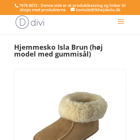
7876 8672 - Denne side er et produktkatalog og linker til
shops med produkterne
kontakt@lkhojskole.dk
Hjem
/
Hjemmesko
/ Hjemmesko Isla Brun (høj model med gummisål)
Hjemmesko Isla Brun (høj
model med gummisål)