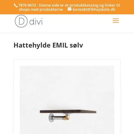
7876 8672 - Denne side er et produktkatalog og linker til
shops med produkterne
kontakt@lkhojskole.dk
Hjem
/
Hylder
/ Hattehylde EMIL sølv
Hattehylde EMIL sølv