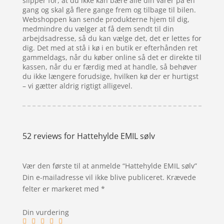
slipper for, at du ikke kan bære alle din varer på én
gang og skal gå flere gange frem og tilbage til bilen.
Webshoppen kan sende produkterne hjem til dig,
medmindre du vælger at få dem sendt til din
arbejdsadresse, så du kan vælge det, det er lettes for
dig. Det med at stå i kø i en butik er efterhånden ret
gammeldags, når du køber online så det er direkte til
kassen, når du er færdig med at handle, så behøver
du ikke længere forudsige, hvilken kø der er hurtigst
– vi gætter aldrig rigtigt alligevel.
52 reviews for
Hattehylde EMIL sølv
Vær den første til at anmelde “Hattehylde EMIL sølv”
Din e-mailadresse vil ikke blive publiceret.
Krævede
felter er markeret med
*
Din vurdering