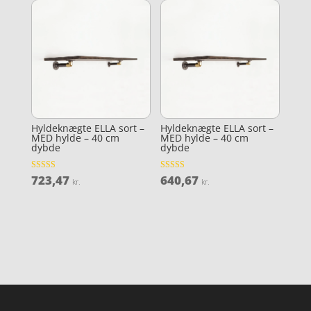
Hyldeknægte ELLA sort –
Hyldeknægte ELLA sort –
MED hylde – 40 cm
MED hylde – 40 cm
dybde
dybde
723,47
640,67
Vurderet
Vurderet
kr.
kr.
4
5
ud af 5
ud af 5