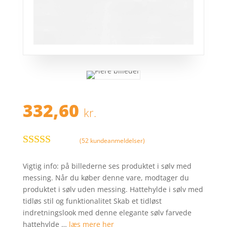
332,60
kr.
(
52
kundeanmeldelser)
Bedømt
som
3.7
Vigtig info: på billederne ses produktet i sølv med
ud af 5
messing. Når du køber denne vare, modtager du
baseret
produktet i sølv uden messing. Hattehylde i sølv med
på
tidløs stil og funktionalitet Skab et tidløst
kundebed
indretningslook med denne elegante sølv farvede
ømmelse
hattehylde …
læs mere her
r