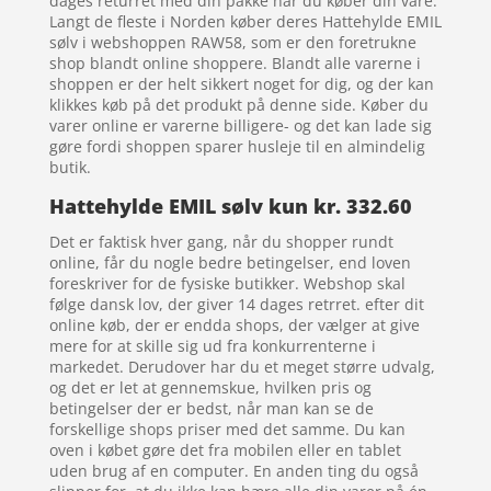
dages returret med din pakke når du køber din vare.
Langt de fleste i Norden køber deres Hattehylde EMIL
sølv i webshoppen RAW58, som er den foretrukne
shop blandt online shoppere. Blandt alle varerne i
shoppen er der helt sikkert noget for dig, og der kan
klikkes køb på det produkt på denne side. Køber du
varer online er varerne billigere- og det kan lade sig
gøre fordi shoppen sparer husleje til en almindelig
butik.
Hattehylde EMIL sølv kun kr. 332.60
Det er faktisk hver gang, når du shopper rundt
online, får du nogle bedre betingelser, end loven
foreskriver for de fysiske butikker. Webshop skal
følge dansk lov, der giver 14 dages retrret. efter dit
online køb, der er endda shops, der vælger at give
mere for at skille sig ud fra konkurrenterne i
markedet. Derudover har du et meget større udvalg,
og det er let at gennemskue, hvilken pris og
betingelser der er bedst, når man kan se de
forskellige shops priser med det samme. Du kan
oven i købet gøre det fra mobilen eller en tablet
uden brug af en computer. En anden ting du også