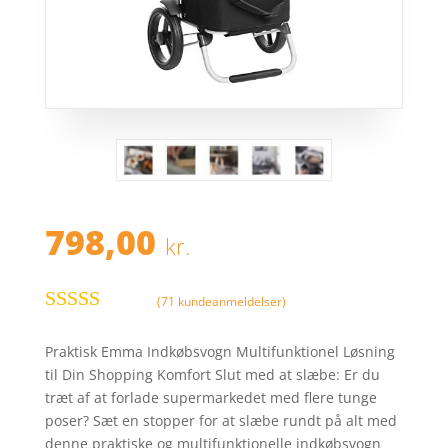
798,00
kr.
(
71
kundeanmeldelser)
Bedømt
som
4.2
ud
Praktisk Emma Indkøbsvogn Multifunktionel Løsning
af 5
til Din Shopping Komfort Slut med at slæbe: Er du
baseret på
træt af at forlade supermarkedet med flere tunge
kundebedø
poser? Sæt en stopper for at slæbe rundt på alt med
mmelser
denne praktiske og multifunktionelle indkøbsvogn