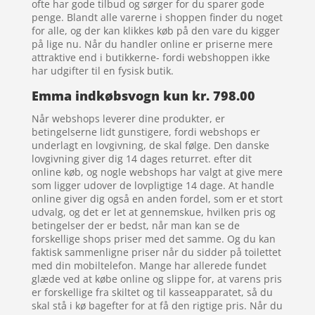
ofte har gode tilbud og sørger for du sparer gode
penge. Blandt alle varerne i shoppen finder du noget
for alle, og der kan klikkes køb på den vare du kigger
på lige nu. Når du handler online er priserne mere
attraktive end i butikkerne- fordi webshoppen ikke
har udgifter til en fysisk butik.
Emma indkøbsvogn kun kr. 798.00
Når webshops leverer dine produkter, er
betingelserne lidt gunstigere, fordi webshops er
underlagt en lovgivning, de skal følge. Den danske
lovgivning giver dig 14 dages returret. efter dit
online køb, og nogle webshops har valgt at give mere
som ligger udover de lovpligtige 14 dage. At handle
online giver dig også en anden fordel, som er et stort
udvalg, og det er let at gennemskue, hvilken pris og
betingelser der er bedst, når man kan se de
forskellige shops priser med det samme. Og du kan
faktisk sammenligne priser når du sidder på toilettet
med din mobiltelefon. Mange har allerede fundet
glæde ved at købe online og slippe for, at varens pris
er forskellige fra skiltet og til kasseapparatet, så du
skal stå i kø bagefter for at få den rigtige pris. Når du