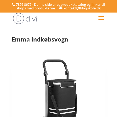
7876 8672 - Denne side er et produktkatalog og linker til
shops med produkterne
kontakt@lkhojskole.dk
Hjem
/
Indkøbsvogn
/ Emma indkøbsvogn
Emma indkøbsvogn