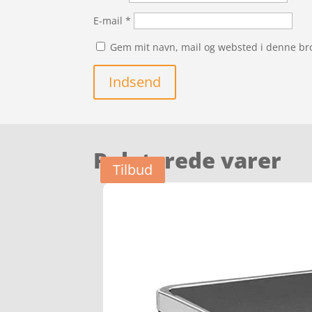
E-mail
*
Gem mit navn, mail og websted i denne br
Indsend
Relaterede varer
Tilbud
Tilbud