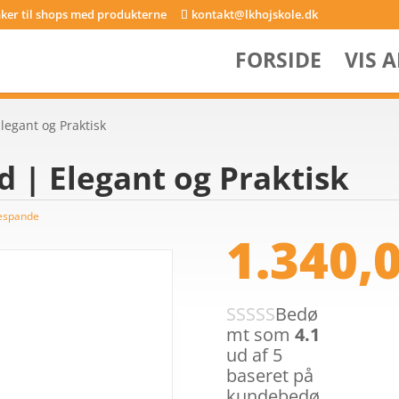
inker til shops med produkterne
kontakt@lkhojskole.dk
FORSIDE
VIS 
legant og Praktisk
 | Elegant og Praktisk
espande
1.340,
Bedø
mt som
4.1
ud af 5
baseret på
kundebedø