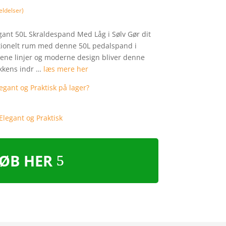
ldelser)
egant 50L Skraldespand Med Låg i Sølv Gør dit
unktionelt rum med denne 50L pedalspand i
rene linjer og moderne design bliver denne
økkens indr …
læs mere her
ØB HER