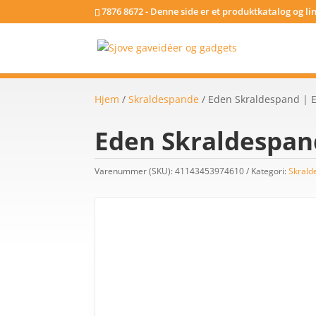
7876 8672 - Denne side er et produktkatalog og l
Hjem
/
Skraldespande
/ Eden Skraldespand | E
Eden Skraldespand
Varenummer (SKU):
41143453974610
Kategori:
Skrald