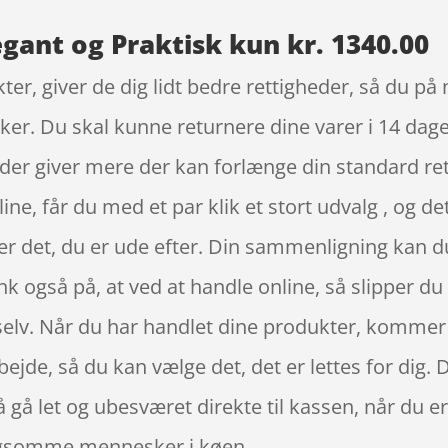
gant og Praktisk kun kr. 1340.00
r, giver de dig lidt bedre rettigheder, så du på 
kker. Du skal kunne returnere dine varer i 14 dage
 der giver mere der kan forlænge din standard r
e, får du med et par klik et stort udvalg , og de
er det, du er ude efter. Din sammenligning kan du 
k også på, at ved at handle online, så slipper du 
 selv. Når du har handlet dine produkter, kommer 
rbejde, så du kan vælge det, det er lettes for dig. 
så gå let og ubesværet direkte til kassen, når du 
langsomme mennesker i køen.