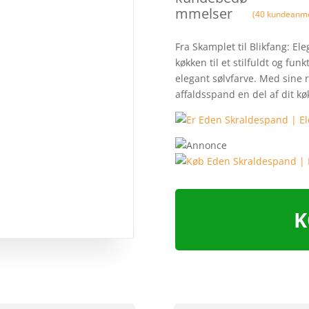
mmelser
(
40
kundeanme
Fra Skamplet til Blikfang: El
køkken til et stilfuldt og f
elegant sølvfarve. Med sine 
affaldsspand en del af dit k
K