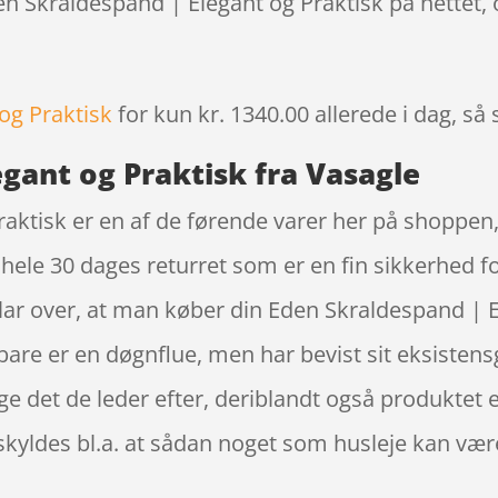
den Skraldespand | Elegant og Praktisk på nettet,
og Praktisk
for kun kr. 1340.00
allerede i dag, så
gant og Praktisk fra Vasagle
aktisk er en af de førende varer her på shoppen,
le 30 dages returret som er en fin sikkerhed for
ar over, at man køber din Eden Skraldespand | E
re er en døgnflue, men har bevist sit eksistens
e det de leder efter, deriblandt også produktet e
 skyldes bl.a. at sådan noget som husleje kan væ