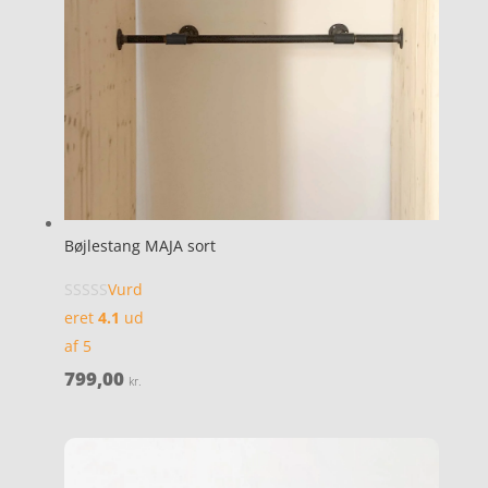
Bøjlestang MAJA sort
Vurd
eret
4.1
ud
af 5
799,00
kr.