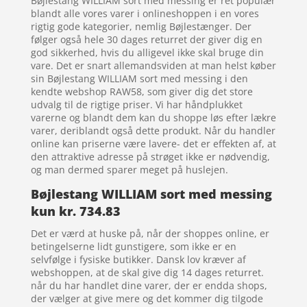
Bøjlestang WILLIAM sort med messing er ret populær
blandt alle vores varer i onlineshoppen i en vores
rigtig gode kategorier, nemlig Bøjlestænger. Der
følger også hele 30 dages returret der giver dig en
god sikkerhed, hvis du alligevel ikke skal bruge din
vare. Det er snart allemandsviden at man helst køber
sin Bøjlestang WILLIAM sort med messing i den
kendte webshop RAW58, som giver dig det store
udvalg til de rigtige priser. Vi har håndplukket
varerne og blandt dem kan du shoppe løs efter lækre
varer, deriblandt også dette produkt. Når du handler
online kan priserne være lavere- det er effekten af, at
den attraktive adresse på strøget ikke er nødvendig,
og man dermed sparer meget på huslejen.
Bøjlestang WILLIAM sort med messing
kun kr. 734.83
Det er værd at huske på, når der shoppes online, er
betingelserne lidt gunstigere, som ikke er en
selvfølge i fysiske butikker. Dansk lov kræver af
webshoppen, at de skal give dig 14 dages returret.
når du har handlet dine varer, der er endda shops,
der vælger at give mere og det kommer dig tilgode