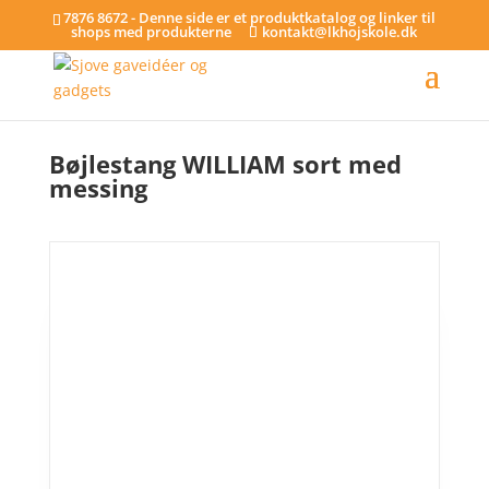
7876 8672 - Denne side er et produktkatalog og linker til
shops med produkterne
kontakt@lkhojskole.dk
Hjem
/
Bøjlestænger
/ Bøjlestang WILLIAM sort med messing
Bøjlestang WILLIAM sort med
messing