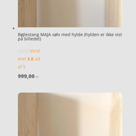
Bøjlestang MAJA sølv med hylde (hylden er ikke vist
på billedet)
Vurd
eret
3.8
ud
af 5
999,00
kr.