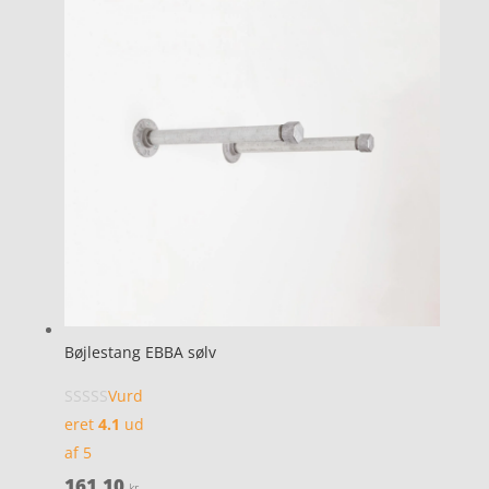
Bøjlestang EBBA sølv
Vurd
eret
4.1
ud
af 5
161,10
kr.