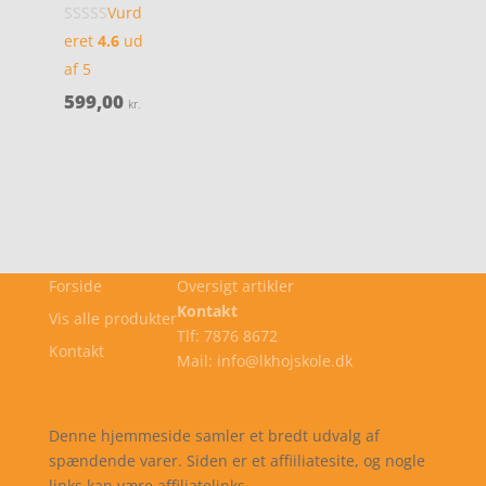
Vurd
eret
4.6
ud
af 5
599,00
kr.
Forside
Oversigt artikler
Kontakt
Vis alle produkter
Tlf: 7876 8672
Kontakt
Mail: info@lkhojskole.dk
Cookie- og privatlivspolitik
Kontakt
Denne hjemmeside samler et bredt udvalg af
spændende varer. Siden er et affiiliatesite, og nogle
links kan være affiliatelinks.