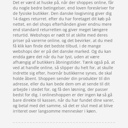
Det er værd at huske på, når der shoppes online, får
du nogle bedre betingelser, end loven foreskriver for
de fysiske butikker. Den danske lovgivning giver dig
14 dages returret. efter du har foretaget dit køb på
nettet, en del shops efterhånden giver endnu mere
end standard returretten og giver meget længere
returtid. Webshops er nødt til at skilte med deres
priser på varerne online, og det bevirker, at du med
få klik kan finde det bedste tilbud, i de mange
webshops der er på det danske marked. Og du kan
endda gøre det når du har lyst, uden at være
afhængig af butikkers åbningstider. Tænk også på, at
ved at handle online, så slipper du helt for, at skulle
indrette sig efter, hvornår butikkerne synes, de skal
holde åbent. Shoppen sender din produkter til din
adresse, eller du kan bede dem om at sende til dit
arbejde i stedet for, og få den løsning, der passer
bedst for dig. I onlineshoppen er der ingen kø så gå
bare direkte til kassen, når du har fundet dine varer,
og betal med det samme, så det er slut med at blive
irriteret over langsomme mennesker i køen.