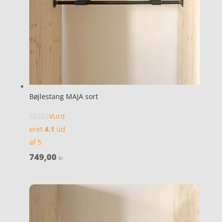
Bøjlestang MAJA sort
Vurd
eret
4.1
ud
af 5
749,00
kr.