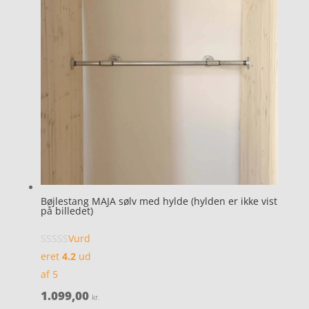
Bøjlestang MAJA sølv med hylde (hylden er ikke vist
på billedet)
Vurd
eret
4.2
ud
af 5
1.099,00
kr.