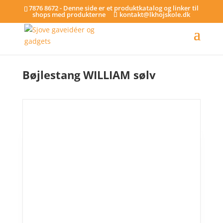
7876 8672 - Denne side er et produktkatalog og linker til
shops med produkterne
kontakt@lkhojskole.dk
Hjem
/
Bøjlestænger
/ Bøjlestang WILLIAM sølv
Bøjlestang WILLIAM sølv