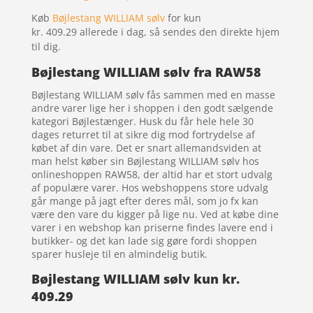
Køb
Bøjlestang WILLIAM sølv
for kun
kr. 409.29
allerede i dag, så sendes den direkte hjem
til dig.
Bøjlestang WILLIAM sølv fra RAW58
Bøjlestang WILLIAM sølv fås sammen med en masse
andre varer lige her i shoppen i den godt sælgende
kategori Bøjlestænger. Husk du får hele hele 30
dages returret til at sikre dig mod fortrydelse af
købet af din vare. Det er snart allemandsviden at
man helst køber sin Bøjlestang WILLIAM sølv hos
onlineshoppen RAW58, der altid har et stort udvalg
af populære varer. Hos webshoppens store udvalg
går mange på jagt efter deres mål, som jo fx kan
være den vare du kigger på lige nu. Ved at købe dine
varer i en webshop kan priserne findes lavere end i
butikker- og det kan lade sig gøre fordi shoppen
sparer husleje til en almindelig butik.
Bøjlestang WILLIAM sølv kun kr.
409.29