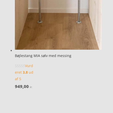
Bøjlestang MIA sølv med messing
Vurd
eret
3.8
ud
af 5
949,00
kr.