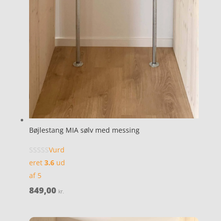
Bøjlestang MIA sølv med messing
Vurd
eret
3.6
ud
af 5
849,00
kr.