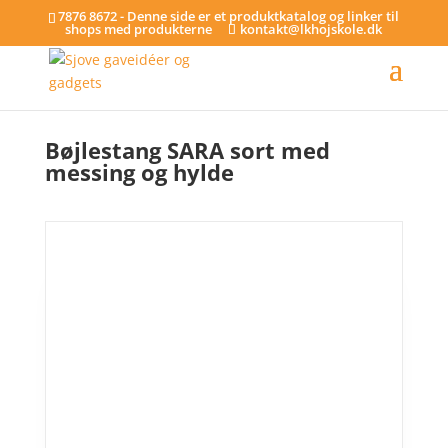
7876 8672 - Denne side er et produktkatalog og linker til
shops med produkterne
kontakt@lkhojskole.dk
Hjem
/
Bøjlestænger
/ Bøjlestang SARA sort med messing og hylde
Bøjlestang SARA sort med
messing og hylde