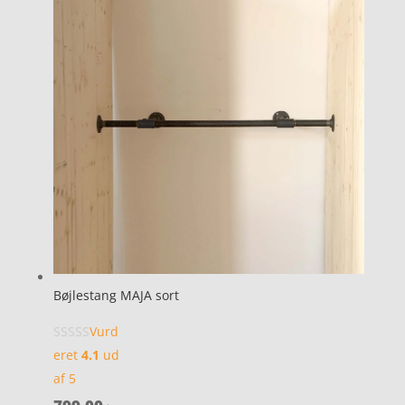
Bøjlestang MAJA sort
Vurd
eret
4.1
ud
af 5