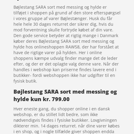
Bøjlestang SARA sort med messing og hylde er
tilføjet i shoppen på grund af den store efterspørgsel
i vores gruppe af varer Bøjlestænger. Husk du får
hele hele 30 dages returret der sikrer dig, hvis du
mod forventning skulle fortryde købet af din vare.
Den gode service betyder at rigtig mange i Danmark
køber deres Bøjlestang SARA sort med messing og
hylde hos onlineshoppen RAW58, der har forstået at
have de rigtige varer på hylden. Her i online
shoppens kæmpe udvalg finder mange det de leder
efter, og der er det oplagte valg denne vare. Når der
handles i webshop kan priserne findes lavere end i
butikker- fordi webshoppen ikke har udgifter til en
fysisk butik.
Bøjlestang SARA sort med messing og
hylde kun kr. 799.00
Hver eneste gang, du shopper online i en dansk
webshop, er du stillet lidt bedre, som ikke
nødvendigvis findes i fysiske butikker. Lovgivningen
dikterer min. 14 dages returret. når dine varer købes
i en shop, og i nogle tilfælde giver shoppen endda