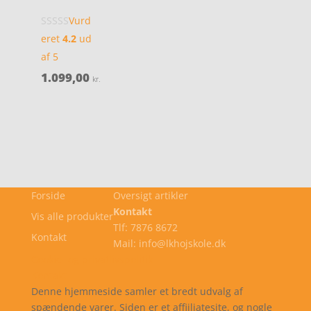
Vurd
eret
4.2
ud
af 5
1.099,00
kr.
Forside
Oversigt artikler
Kontakt
Vis alle produkter
Tlf: 7876 8672
Kontakt
Mail: info@lkhojskole.dk
Cookie- og privatlivspolitik
Kontakt
Denne hjemmeside samler et bredt udvalg af
spændende varer. Siden er et affiiliatesite, og nogle