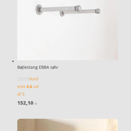
Bøjlestang EBBA sølv
Vurd
eret
4.6
ud
af 5
152,10
kr.