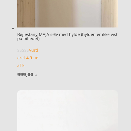
Bøjlestang MAJA sølv med hylde (hylden er ikke vist
på billedet)
Vurd
eret
4.3
ud
af 5
999,00
kr.