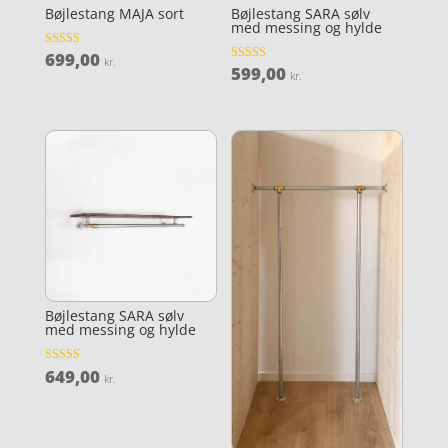
Bøjlestang MAJA sort
Bøjlestang SARA sølv
med messing og hylde
699,00
Vurderet
kr.
4.5
599,00
Vurderet
kr.
ud af 5
4.7
ud af 5
Bøjlestang SARA sølv
med messing og hylde
649,00
Vurderet
kr.
4.8
ud af 5