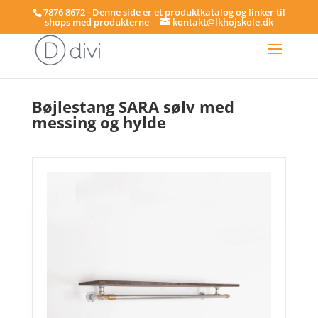
7876 8672 - Denne side er et produktkatalog og linker til
shops med produkterne
kontakt@lkhojskole.dk
Hjem
/
Bøjlestænger
/ Bøjlestang SARA sølv med messing og hylde
Bøjlestang SARA sølv med
messing og hylde