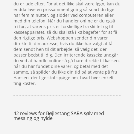
du er ude efter. For at det ikke skal være løgn, kan du
endda lave en prissammenligning så snart du lige
har fem minutter, og sidder ved computeren eller
med din telefon. Når du handler online er du også
fri for, at varens pris er forskellige fra skiltet og til
kasseapparatet, så du skal stå i kø bagefter for at få
den rigtige pris. Webshoppen sender din varer
direkte til din adresse, hvis du ikke har valgt at få
dem sendt hen til dit arbejde, så vælg det, der
passer bedst til dig. Den irriterende kassekø undgår
du ved at handle online så gå bare direkte til kassen,
når du har fundet dine varer, og betal med det
samme, så spilder du ikke din tid på at vente på fru
Hansen, der lige skal spørge om, hvad hver enkelt
ting koster.
42 reviews for
Bøjlestang SARA sølv med
messing og hylde