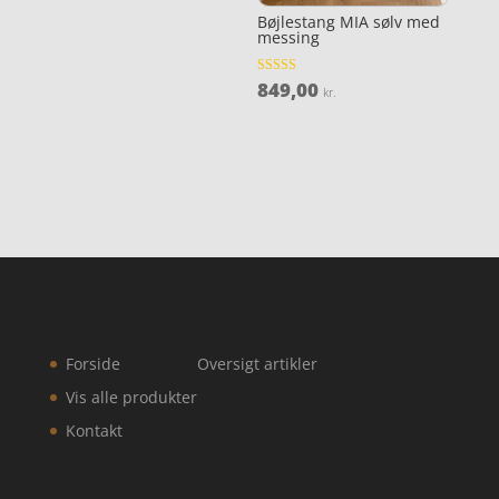
Bøjlestang MIA sølv med
messing
849,00
Vurderet
kr.
3.6
ud af 5
Forside
Oversigt artikler
Vis alle produkter
Kontakt