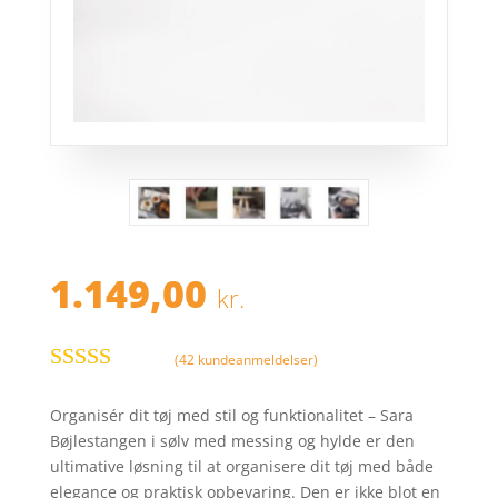
1.149,00
kr.
(
42
kundeanmeldelser)
Bedømt som
4.9
ud af 5
Organisér dit tøj med stil og funktionalitet – Sara
baseret på
Bøjlestangen i sølv med messing og hylde er den
kundebedøm
ultimative løsning til at organisere dit tøj med både
melser
elegance og praktisk opbevaring. Den er ikke blot en