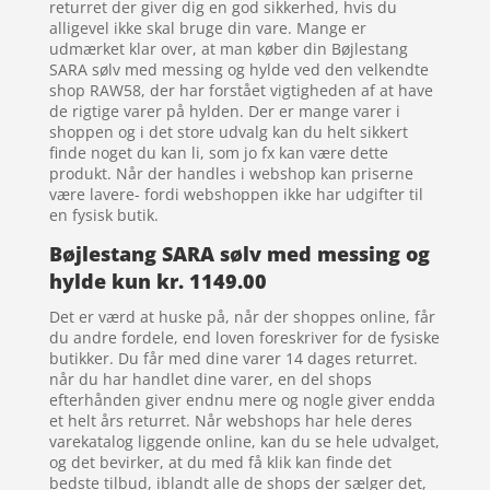
returret der giver dig en god sikkerhed, hvis du
alligevel ikke skal bruge din vare. Mange er
udmærket klar over, at man køber din Bøjlestang
SARA sølv med messing og hylde ved den velkendte
shop RAW58, der har forstået vigtigheden af at have
de rigtige varer på hylden. Der er mange varer i
shoppen og i det store udvalg kan du helt sikkert
finde noget du kan li, som jo fx kan være dette
produkt. Når der handles i webshop kan priserne
være lavere- fordi webshoppen ikke har udgifter til
en fysisk butik.
Bøjlestang SARA sølv med messing og
hylde kun kr. 1149.00
Det er værd at huske på, når der shoppes online, får
du andre fordele, end loven foreskriver for de fysiske
butikker. Du får med dine varer 14 dages returret.
når du har handlet dine varer, en del shops
efterhånden giver endnu mere og nogle giver endda
et helt års returret. Når webshops har hele deres
varekatalog liggende online, kan du se hele udvalget,
og det bevirker, at du med få klik kan finde det
bedste tilbud, iblandt alle de shops der sælger det,