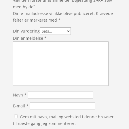
Vær den første til at anmelde “Bøjlestang SARA sølv
med hylde”
Din e-mailadresse vil ikke blive publiceret.
Krævede
felter er markeret med
*
Din vurdering
Din anmeldelse
*
Navn
*
E-mail
*
Gem mit navn, mail og websted i denne browser
til næste gang jeg kommenterer.