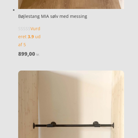
Bøjlestang MIA sølv med messing
Vurd
eret
3.9
ud
af 5
899,00
kr.