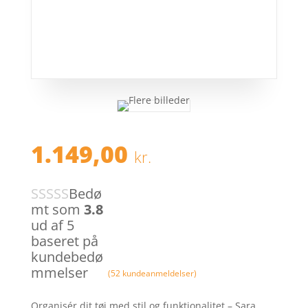
1.149,00
kr.
Bedø
mt som
3.8
ud af 5
baseret på
kundebedø
mmelser
(
52
kundeanmeldelser)
Organisér dit tøj med stil og funktionalitet – Sara