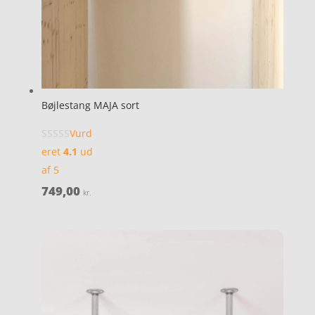
Bøjlestang MAJA sort
Vurd
eret
4.1
ud
af 5
749,00
kr.