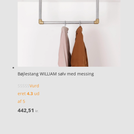
Bøjlestang WILLIAM sølv med messing
Vurd
eret
4.3
ud
af 5
442,51
kr.