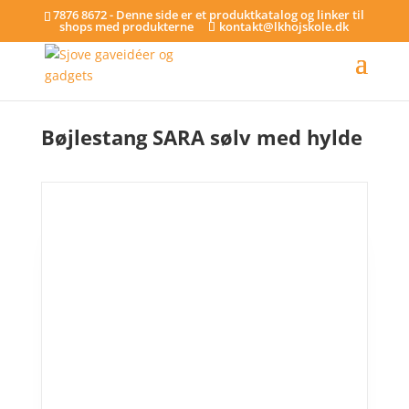
7876 8672 - Denne side er et produktkatalog og linker til
shops med produkterne
kontakt@lkhojskole.dk
Hjem
/
Bøjlestænger
/ Bøjlestang SARA sølv med hylde
Bøjlestang SARA sølv med hylde