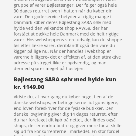
gruppe af varer Bøjlestænger. Der følger også hele
30 dages returret oven i hatten når du køber din
vare. Den gode service betyder at rigtig mange i
Danmark køber deres Bøjlestang SARA sølv med
hylde ved den velkendte shop RAW58, der har
forstået at dække hele Danmark med de helt rigtige
varer. Hos webshoppens store udvalg kan du shoppe
løs efter lækre varer, deriblandt også den vare du
kigger på lige nu. Når der handles i webshop er
varerne billigere- det er effekten af, at den attraktive
adresse på strøget ikke er nødvendig, og man
dermed sparer meget på huslejen.
Bøjlestang SARA sølv med hylde kun
kr. 1149.00
Vidste du, at hver gang du køber noget i en af de
danske webshops, er betingelserne lidt gunstigere,
end loven foreskriver for de fysiske butikker. Den
danske lovgivning giver dig 14 dages returret. efter
du har foretaget dit køb på nettet, der findes også
shops, der er endnu bedre og giver mere for at skille
sig ud fra konkurrenterne i markedet. En stor fordel