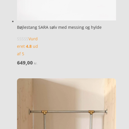
Bøjlestang SARA sølv med messing og hylde
Vurd
eret
4.8
ud
af 5
649,00
kr.