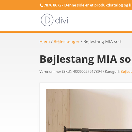
7876 8672 - Denne side er et produktkatalog og l
Hjem
/
Bøjlestænger
/ Bøjlestang MIA sort
Bøjlestang MIA so
Varenummer (SKU):
40090027917394
Kategori:
Bøjles