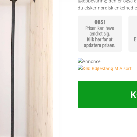
tøjopbevaring; den er også en
kundebedø
du elsker nordisk enkelhed e
mmelser
K