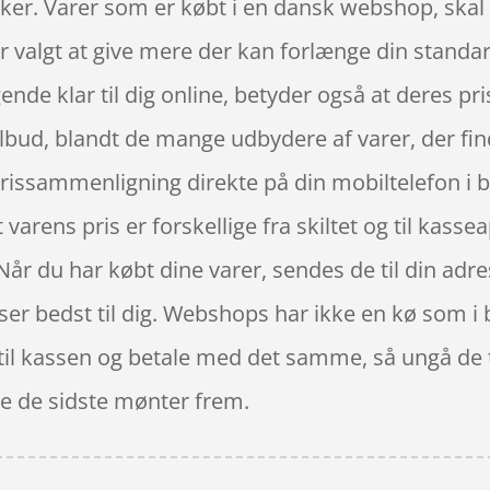
kker. Varer som er købt i en dansk webshop, skal h
 valgt at give mere der kan forlænge din standa
de klar til dig online, betyder også at deres pris
ilbud, blandt de mange udbydere af varer, der find
rissammenligning direkte på din mobiltelefon i b
t varens pris er forskellige fra skiltet og til kasse
 Når du har købt dine varer, sendes de til din adres
sser bedst til dig. Webshops har ikke en kø som i
e til kassen og betale med det samme, så ungå de t
nde de sidste mønter frem.