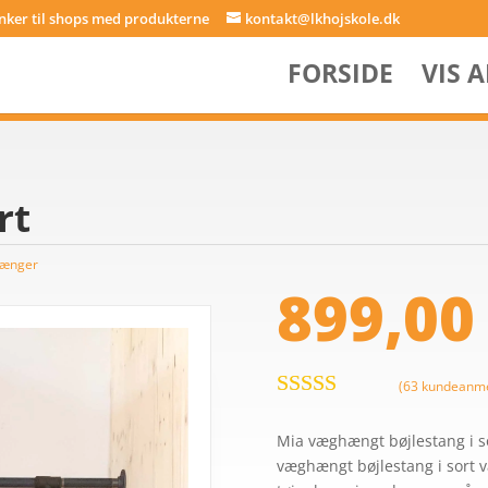
inker til shops med produkterne
kontakt@lkhojskole.dk
FORSIDE
VIS 
rt
tænger
899,0
(
63
kundeanme
Bedømt
som
4.6
ud
Mia væghængt bøjlestang i so
af 5 baseret
væghængt bøjlestang i sort va
på