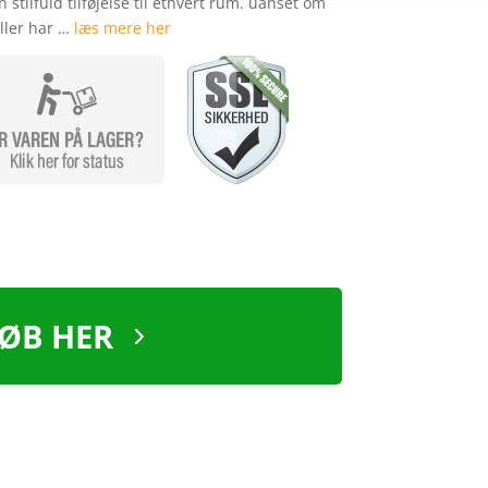
 stilfuld tilføjelse til ethvert rum. uanset om
ller har …
læs mere her
ØB HER