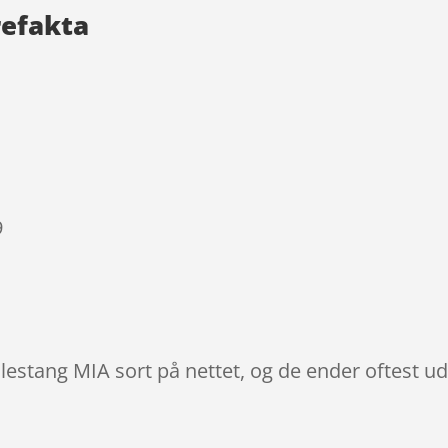
refakta
9
jlestang MIA sort på nettet, og de ender oftest ud