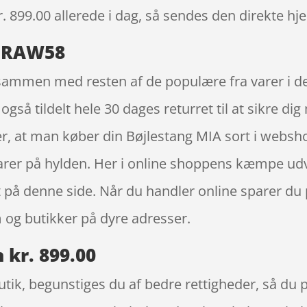
r. 899.00
allerede i dag, så sendes den direkte hje
a RAW58
 sammen med resten af de populære fra varer i d
gså tildelt hele 30 dages returret til at sikre di
r, at man køber din Bøjlestang MIA sort i websh
varer på hylden. Her i online shoppens kæmpe udva
på denne side. Når du handler online sparer du p
 og butikker på dyre adresser.
 kr. 899.00
ik, begunstiges du af bedre rettigheder, så du p