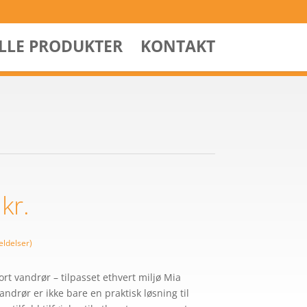
ALLE PRODUKTER
KONTAKT
0
kr.
ldelser)
rt vandrør – tilpasset ethvert miljø Mia
ndrør er ikke bare en praktisk løsning til