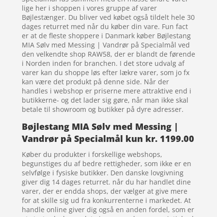
lige her i shoppen i vores gruppe af varer
Bøjlestænger. Du bliver ved købet også tildelt hele 30
dages returret med når du køber din vare. Fun fact
er at de fleste shoppere i Danmark køber Bøjlestang
MIA Sølv med Messing | Vandrør på Specialmål ved
den velkendte shop RAW58, der er blandt de førende
i Norden inden for branchen. I det store udvalg af
varer kan du shoppe løs efter lækre varer, som jo fx
kan være det produkt på denne side. Når der
handles i webshop er priserne mere attraktive end i
butikkerne- og det lader sig gøre, når man ikke skal
betale til showroom og butikker på dyre adresser.
Bøjlestang MIA Sølv med Messing |
Vandrør på Specialmål kun kr. 1199.00
Køber du produkter i forskellige webshops,
begunstiges du af bedre rettigheder, som ikke er en
selvfølge i fysiske butikker. Den danske lovgivning
giver dig 14 dages returret. når du har handlet dine
varer, der er endda shops, der vælger at give mere
for at skille sig ud fra konkurrenterne i markedet. At
handle online giver dig også en anden fordel, som er