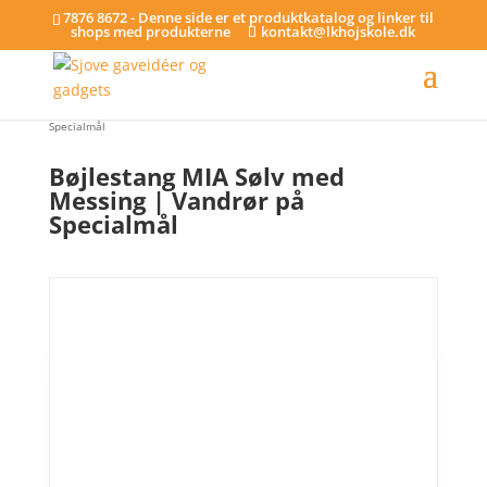
7876 8672 - Denne side er et produktkatalog og linker til
shops med produkterne
kontakt@lkhojskole.dk
Hjem
/
Bøjlestænger
/ Bøjlestang MIA Sølv med Messing | Vandrør på
Specialmål
Bøjlestang MIA Sølv med
Messing | Vandrør på
Specialmål