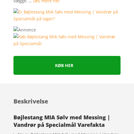
vægge. …
læs mere her
KØB HER
Beskrivelse
Bøjlestang MIA Sølv med Messing |
Vandrør på Specialmål Varefakta