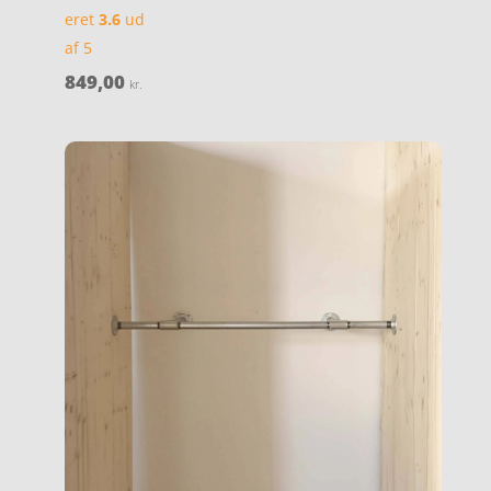
eret
3.6
ud
af 5
849,00
kr.