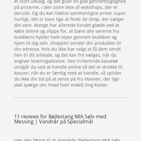
et stort udvalg, og det giver en god gennemsigtighed
på priserne, i den store skov af webshops, der er
derude. Og du kan faktisk sammenligne priser super
hurtigt, det er bare lige at finde de shop, der sælger
din vare. Mange har allerede fundet glæde ved at
købe online og slippe for, at bære alle varerne fra
butikkens hylder hele vejen gennem butikken og
hjem til dig selv. Shoppen sender din produkter til
din adresse, hvis du ikke har valgt at få dem sendt
hen til dit arbejde, og det kan frit vælges, når du
angiver leveringadresse. Den irriterende kassekø
undgår du ved at handle online så det er direkte til
kassen, når du er færdig med at handle, så spilder
du ikke din tid på at vente på fru Hansen, der lige
skal spørge om, hvad hver enkelt ting koster.
11 reviews for
Bøjlestang MIA Sølv med
Messing | Vandrør på Specialmål
Vær den første til at anmelde “Bøjlestang MIA Sølv