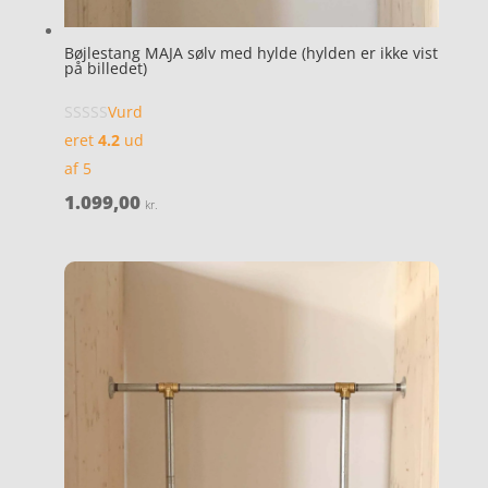
Bøjlestang MAJA sølv med hylde (hylden er ikke vist
på billedet)
Vurd
eret
4.2
ud
af 5
1.099,00
kr.