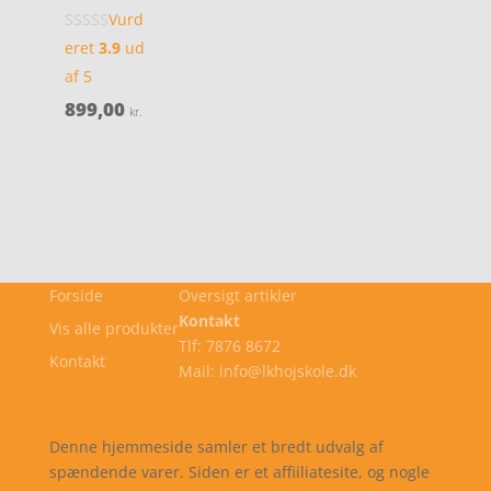
Vurd
eret
3.9
ud
af 5
899,00
kr.
Forside
Oversigt artikler
Kontakt
Vis alle produkter
Tlf: 7876 8672
Kontakt
Mail: info@lkhojskole.dk
Cookie- og privatlivspolitik
Kontakt
Denne hjemmeside samler et bredt udvalg af
spændende varer. Siden er et affiiliatesite, og nogle