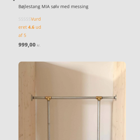
Bøjlestang MIA sølv med messing
Vurd
eret
4.6
ud
af 5
999,00
kr.