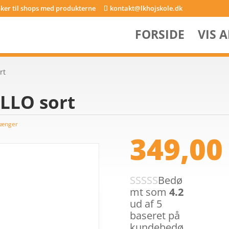
inker til shops med produkterne
kontakt@lkhojskole.dk
FORSIDE
VIS 
rt
LLO sort
tænger
349,0
Bedø
mt som
4.2
ud af 5
baseret på
kundebedø