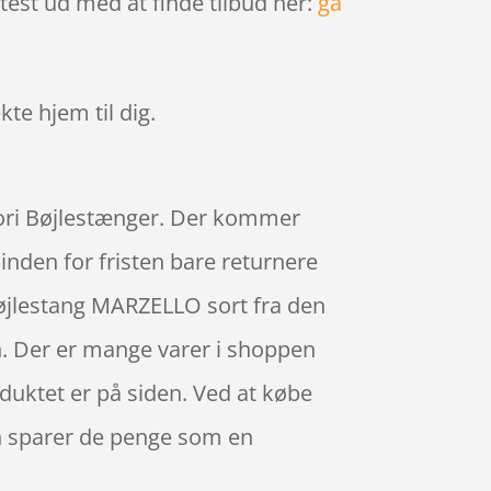
test ud med at finde tilbud her:
gå
kte hjem til dig.
gori Bøjlestænger. Der kommer
inden for fristen bare returnere
 Bøjlestang MARZELLO sort fra den
n. Der er mange varer i shoppen
oduktet er på siden. Ved at købe
en sparer de penge som en