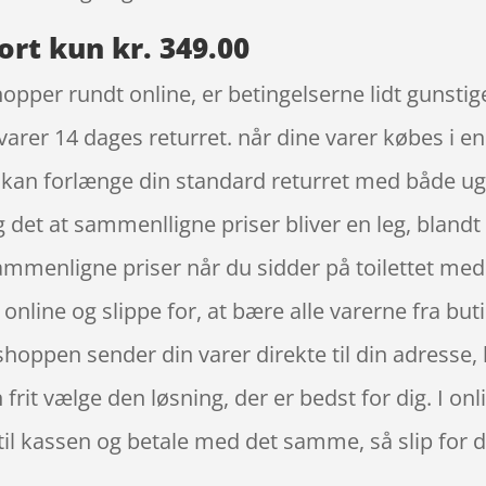
rt kun kr. 349.00
hopper rundt online, er betingelserne lidt gunstig
varer 14 dages returret. når dine varer købes i e
 kan forlænge din standard returret med både u
 det at sammenlligne priser bliver en leg, bland
sammenligne priser når du sidder på toilettet me
online og slippe for, at bære alle varerne fra b
shoppen sender din varer direkte til din adresse, 
n frit vælge den løsning, der er bedst for dig. I 
e til kassen og betale med det samme, så slip for 