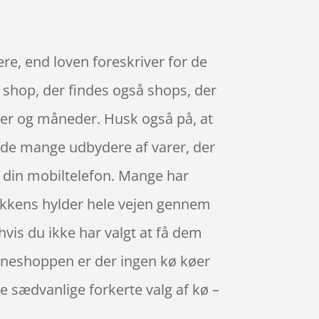
ere, end loven foreskriver for de
n shop, der findes også shops, der
ger og måneder. Husk også på, at
t de mange udbydere af varer, der
d din mobiltelefon. Mange har
utikkens hylder hele vejen gennem
hvis du ikke har valgt at få dem
onlineshoppen er der ingen kø køer
de sædvanlige forkerte valg af kø –