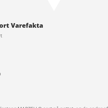
ort Varefakta
t
9