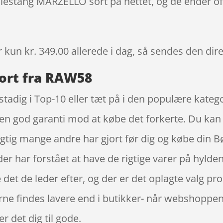
øjlestang MARZELLO sort på nettet, og de ender of
r kun kr. 349.00
allerede i dag, så sendes den dire
ort fra RAW58
stadig i Top-10 eller tæt på i den populære kate
 en god garanti mod at købe det forkerte. Du kan 
rigtig mange andre har gjort før dig og købe din
r har forstået at have de rigtige varer på hylde
 det de leder efter, og der er det oplagte valg pr
erne findes lavere end i butikker- når webshopp
 det dig til gode.