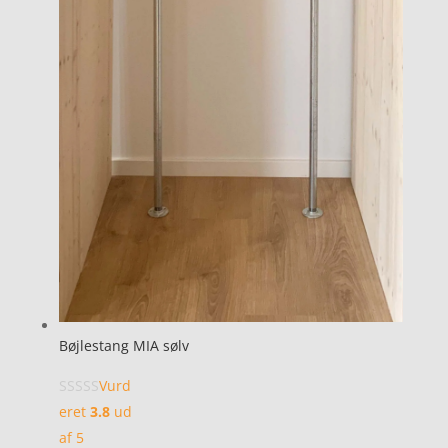
Bøjlestang MIA sølv
Vurd
eret
3.8
ud
af 5