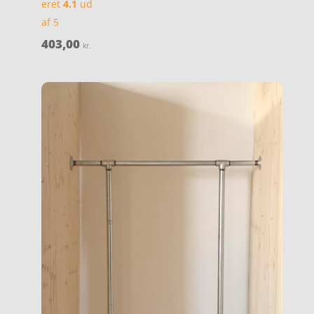
eret
4.1
ud
af 5
403,00
kr.