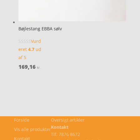
Bøjlestang EBBA sølv
Vurd
eret
4.7
ud
af 5
169,16
kr.
Forside
Oversigt artikler
Kontakt
Vis alle produkter
Tlf: 7876 8672
Kontakt