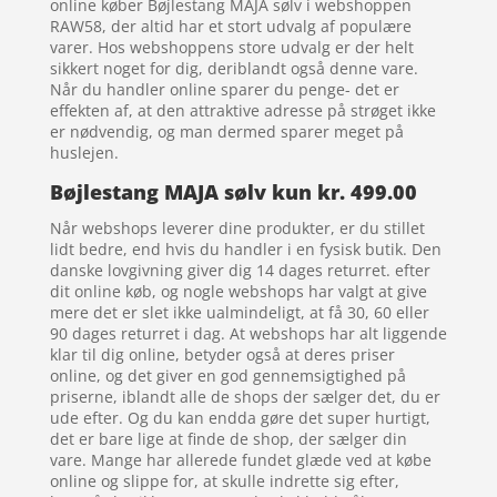
online køber Bøjlestang MAJA sølv i webshoppen
RAW58, der altid har et stort udvalg af populære
varer. Hos webshoppens store udvalg er der helt
sikkert noget for dig, deriblandt også denne vare.
Når du handler online sparer du penge- det er
effekten af, at den attraktive adresse på strøget ikke
er nødvendig, og man dermed sparer meget på
huslejen.
Bøjlestang MAJA sølv kun kr. 499.00
Når webshops leverer dine produkter, er du stillet
lidt bedre, end hvis du handler i en fysisk butik. Den
danske lovgivning giver dig 14 dages returret. efter
dit online køb, og nogle webshops har valgt at give
mere det er slet ikke ualmindeligt, at få 30, 60 eller
90 dages returret i dag. At webshops har alt liggende
klar til dig online, betyder også at deres priser
online, og det giver en god gennemsigtighed på
priserne, iblandt alle de shops der sælger det, du er
ude efter. Og du kan endda gøre det super hurtigt,
det er bare lige at finde de shop, der sælger din
vare. Mange har allerede fundet glæde ved at købe
online og slippe for, at skulle indrette sig efter,