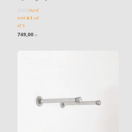
Vurd
eret
4.1
ud
af 5
749,00
kr.