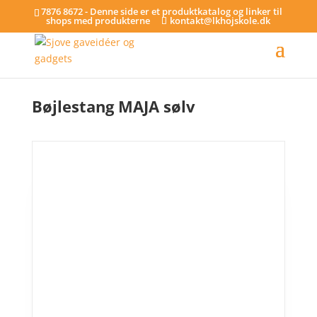
7876 8672 - Denne side er et produktkatalog og linker til
shops med produkterne
kontakt@lkhojskole.dk
Hjem
/
Bøjlestænger
/ Bøjlestang MAJA sølv
Bøjlestang MAJA sølv