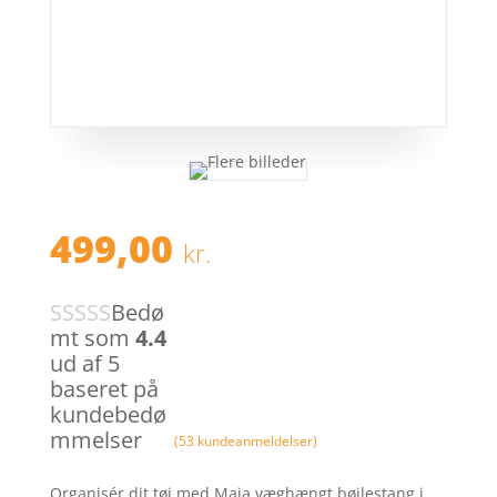
499,00
kr.
Bedø
mt som
4.4
ud af 5
baseret på
kundebedø
mmelser
(
53
kundeanmeldelser)
Organisér dit tøj med Maja væghængt bøjlestang i