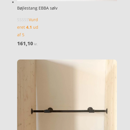
Bøjlestang EBBA sølv
Vurd
eret
4.1
ud
af 5
161,10
kr.