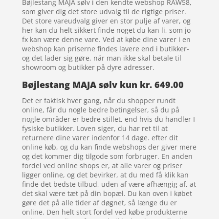
Bøjlestang MAJA sølv i den kendte webshop RAW58,
som giver dig det store udvalg til de rigtige priser.
Det store vareudvalg giver en stor pulje af varer, og
her kan du helt sikkert finde noget du kan li, som jo
fx kan være denne vare. Ved at købe dine varer i en
webshop kan priserne findes lavere end i butikker-
og det lader sig gøre, når man ikke skal betale til
showroom og butikker på dyre adresser.
Bøjlestang MAJA sølv kun kr. 649.00
Det er faktisk hver gang, når du shopper rundt
online, får du nogle bedre betingelser, så du på
nogle områder er bedre stillet, end hvis du handler I
fysiske butikker. Loven siger, du har ret til at
returnere dine varer indenfor 14 dage. efter dit
online køb, og du kan finde webshops der giver mere
og det kommer dig tilgode som forbruger. En anden
fordel ved online shops er, at alle varer og priser
ligger online, og det bevirker, at du med få klik kan
finde det bedste tilbud, uden af være afhængig af, at
det skal være tæt på din bopæl. Du kan oven i købet
gøre det på alle tider af døgnet, så længe du er
online. Den helt stort fordel ved købe produkterne