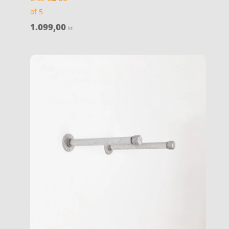
af 5
1.099,00
kr.