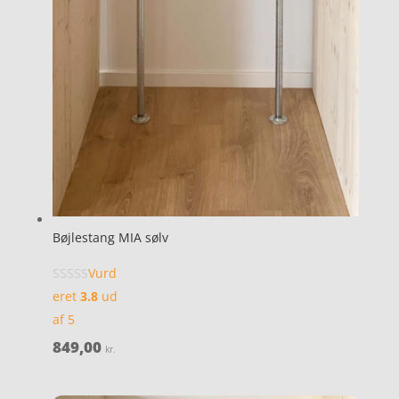
Bøjlestang MIA sølv
Vurd
eret
3.8
ud
af 5
849,00
kr.