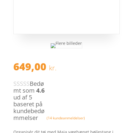
649,00
kr.
Bedø
mt som
4.6
ud af 5
baseret på
kundebedø
mmelser
(
14
kundeanmeldelser)
Organisér dit tøj med Maja væghængt bøjlestang i