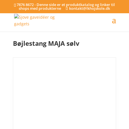
7876 8672 - Denne side er et produktkatalog og linker til
shops med produkterne
kontakt@lkhojskole.dk
Hjem
/
Bøjlestænger
/ Bøjlestang MAJA sølv
Bøjlestang MAJA sølv