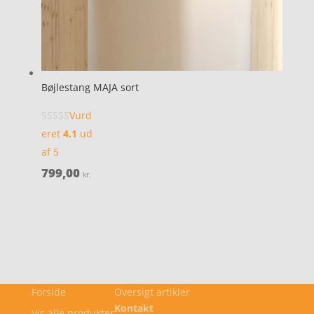
Bøjlestang MAJA sort
Vurd
eret
4.1
ud
af 5
799,00
kr.
Forside
Oversigt artikler
Kontakt
Vis alle produkter