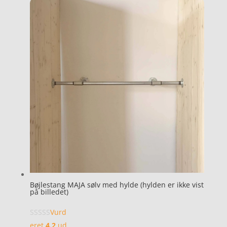
Bøjlestang MAJA sølv med hylde (hylden er ikke vist
på billedet)
Vurd
eret
4.2
ud