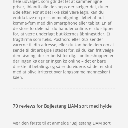
hele udvalget, som gør det let at sammenligne
priser, iblandt alle de shops der sælger det, du er
ude efter. For at det ikke skal være løgn, kan du
endda lave en prissammenligning i løbet af nul-
komma-fem med din smartphone eller tablet. En af
de store fordele når du handler online, er du slipper
for, at være underlagt butikkernes åbningstider. Et
fragtfirma som f.eks. Postnord eller GLS sender
varerne til din adresse, eller du kan bede dem om at
sende til dit arbejde i stedet for, så du kan frit vælge
den løsning, der er bedst for dig. I onlineshoppen er
der ingen kø der er ingen kø online – det er bare
direkte til betaling, og så er du videre, så det er slut
med at blive irriteret over langsomme mennesker i
køen.
70 reviews for
Bøjlestang LIAM sort med hylde
Vær den første til at anmelde “Bøjlestang LIAM sort