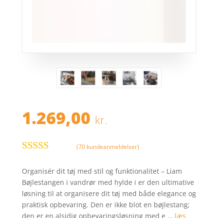
1.269,00
kr.
(
70
kundeanmeldelser)
Bedømt
som
4.3
ud
Organisér dit tøj med stil og funktionalitet – Liam
af 5
Bøjlestangen i vandrør med hylde i er den ultimative
baseret på
løsning til at organisere dit tøj med både elegance og
kundebedø
praktisk opbevaring. Den er ikke blot en bøjlestang;
mmelser
den er en alsidig opbevaringsløsning med e …
læs