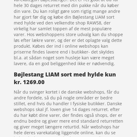
hele 30 dages returret med din pakke når du køber
din vare. Du kan roligt gøre som rigtig mange andre
har gjort før dig og købe din Bøjlestang LIAM sort
med hylde ved den velkendte shop RAW58, der
virkelig har samlet toppen af de mest populære
varer. Hos webshoppens store udvalg kan du shoppe
løs efter lækre varer, og der er det oplagte valg dette
produkt. Købes der ind i online webshops kan
priserne findes lavere end i butikker- det skyldes
bl.a. at sådan noget som husleje kan være meget
lavere, da en god beliggenhed ikke er nødvendig.
Bøjlestang LIAM sort med hylde kun
kr. 1269.00
Når du svinger kortet i de danske webshops, får du
andre fordele, så du på nogle områder er bedre
stillet, end hvis du handler I fysiske butikker. Danske
webshops skal jf. loven give 14 dages returret. efter
du har købt dine varer, der findes også shops, der er
endnu bedre og giver mere end standard returretten
og giver meget længere returtid. Når webshops har
hele deres varekatalog liggende online, kan du se