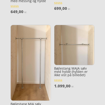
med messing og hylde
699,00
Vurderet
kr.
4.5
649,00
Vurderet
kr.
ud af 5
4.8
ud af 5
Bøjlestang MAJA sølv
med hylde (hylden er
ikke vist på billedet)
1.099,00
Vurderet
kr.
4.2
ud af 5
Bøjlestang MIA sølv