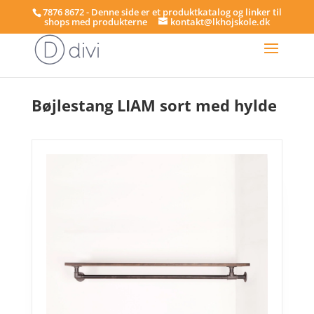
7876 8672 - Denne side er et produktkatalog og linker til
shops med produkterne
kontakt@lkhojskole.dk
Hjem
/
Bøjlestænger
/ Bøjlestang LIAM sort med hylde
Bøjlestang LIAM sort med hylde