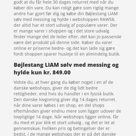
godt at du får hele 30 dages returret med når du
køber din vare. Du kan roligt gøre som rigtig mange
andre har gjort før dig og købe din Bøjlestang LIAM
sølv med messing og hylde i webshoppen RAW58,
der altid har et stort udvalg af populære varer. Der
er mange varer i shoppen og i det store udvalg
finder mange det de leder efter, det kan jo passende
være det produkt på denne side. Køber du varer
online er priserne bedre- og det kan lade sig gøre
fordi shoppen sparer husleje til en almindelig butik.
Bøjlestang LIAM sølv med messing og
hylde kun kr. 849.00
Vidste du, at hver gang du køber noget i en af de
danske webshops, giver de dig lidt bedre
rettigheder, end hvis du handler i en fysisk butik.
Den danske lovgivning giver dig 14 dages returret.
når dine varer købes i en shop, en del shops
efterhånden giver endnu mere som ligger udover de
lovpligtige 14 dage. Når webshops ligger online, får
du med et par klik et stort udvalg , og det er let at
gennemskue, hvilken pris og betingelser der er
bedst, i de mange webshops der er på det danske