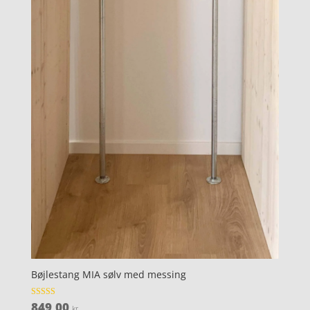
Bøjlestang MIA sølv med messing
849,00
Vurderet
kr.