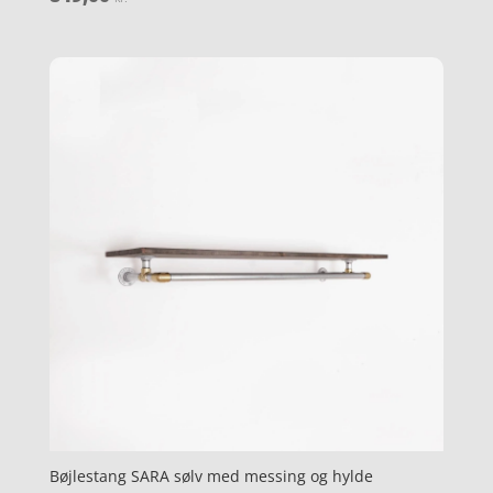
3.6
ud af 5
Bøjlestang SARA sølv med messing og hylde