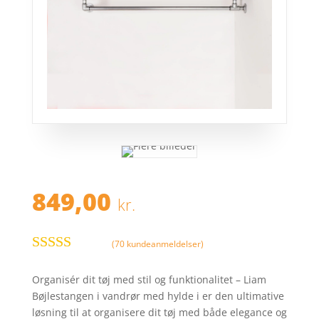
849,00
kr.
(
70
kundeanmeldelser)
Bedømt
som
4.7
ud
Organisér dit tøj med stil og funktionalitet – Liam
af 5 baseret
Bøjlestangen i vandrør med hylde i er den ultimative
på
løsning til at organisere dit tøj med både elegance og