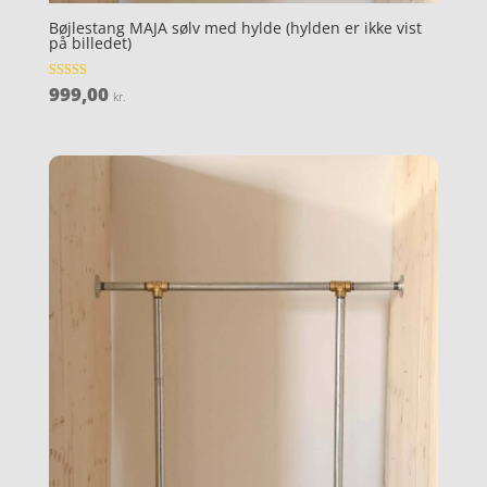
Bøjlestang MAJA sølv med hylde (hylden er ikke vist
på billedet)
999,00
Vurderet
kr.
3.8
ud af 5