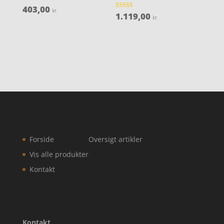
403,00
Vurderet
kr.
4.1
1.119,00
Vurderet
kr.
ud af 5
4.7
ud af 5
Forside
Oversigt artikler
Vis alle produkter
Kontakt
Kontakt