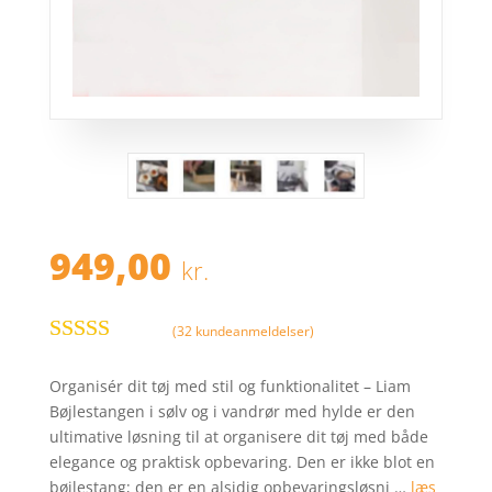
949,00
kr.
(
32
kundeanmeldelser)
Bedømt
som
3.7
Organisér dit tøj med stil og funktionalitet – Liam
ud af 5
Bøjlestangen i sølv og i vandrør med hylde er den
baseret
ultimative løsning til at organisere dit tøj med både
på
elegance og praktisk opbevaring. Den er ikke blot en
kundebed
bøjlestang; den er en alsidig opbevaringsløsni …
læs
ømmelse