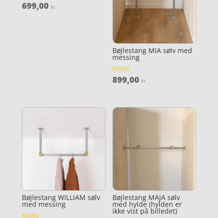
699,00
Vurderet
kr.
4.3
ud af 5
Bøjlestang MIA sølv med
messing
899,00
Vurderet
kr.
3.9
ud af 5
Bøjlestang WILLIAM sølv
Bøjlestang MAJA sølv
med messing
med hylde (hylden er
ikke vist på billedet)