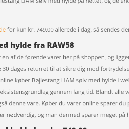
jlestang LIAM sølv med hylde på nettet, og de end
lde
for kun kr. 749.00
allerede i dag, så sendes de
med hylde fra RAW58
 en af de førende varer her på shoppen, og ligger
30 dages returret til at sikre dig mod fortrydelse
online køber Bøjlestang LIAM sølv med hylde i 
t eksistensgrundlag gennem lang tid. Blandt alle
også denne vare. Køber du varer online sparer du p
ke er nødvendig, og man dermed sparer meget på h