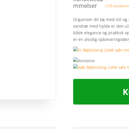
mmelser
(
105
kundeanm
Organisér dit tøj med stil og 
vandrør med hylde er den ulti
både elegance og praktisk op
er en alsidig opbevaringsløs
K