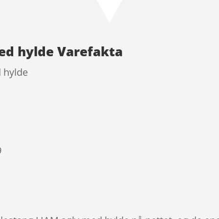
ed hylde Varefakta
 hylde
9