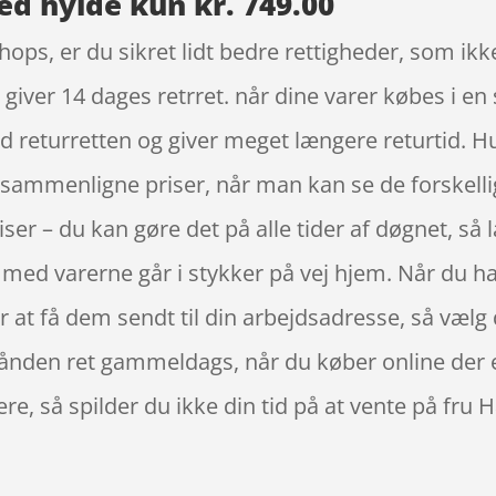
ed hylde kun kr. 749.00
ps, er du sikret lidt bedre rettigheder, som ikke 
iver 14 dages retrret. når dine varer købes i en s
eturretten og giver meget længere returtid. Hus
 sammenligne priser, når man kan se de forskel
iser – du kan gøre det på alle tider af døgnet, så
med varerne går i stykker på vej hjem. Når du har
t få dem sendt til din arbejdsadresse, så vælg de
rhånden ret gammeldags, når du køber online der e
idere, så spilder du ikke din tid på at vente på fru