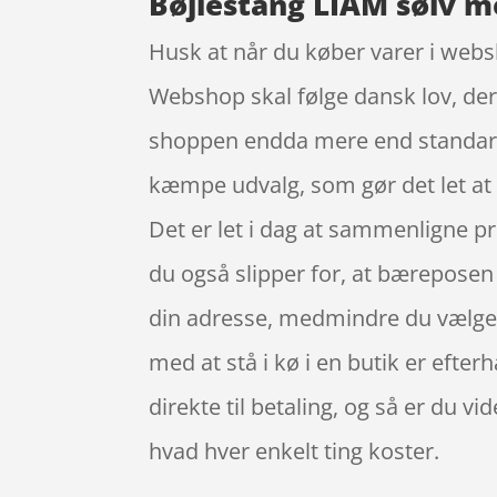
Bøjlestang LIAM sølv m
Husk at når du køber varer i websho
Webshop skal følge dansk lov, der g
shoppen endda mere end standard r
kæmpe udvalg, som gør det let at
Det er let i dag at sammenligne pr
du også slipper for, at bæreposen 
din adresse, medmindre du vælger a
med at stå i kø i en butik er efte
direkte til betaling, og så er du v
hvad hver enkelt ting koster.