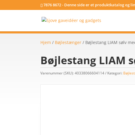
7876 8672 - Denne side er et produktkatalog og l
Hjem
/
Bøjlestænger
/ Bøjlestang LIAM sølv me
Bøjlestang LIAM 
Varenummer (SKU):
40338066604114
Kategori:
Bøjles