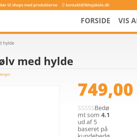
inker til shops med produkterne
kontakt@lkhojskole.dk
FORSIDE
VIS 
d hylde
sølv med hylde
tænger
749,0
Bedø
mt som
4.1
ud af 5
baseret på
kundebedø