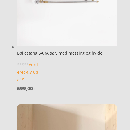
Bøjlestang SARA sølv med messing og hylde
Vurd
eret
4.7
ud
af 5
599,00
kr.