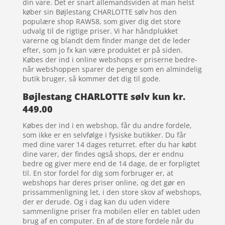
din vare. Det er snart allemandsviden at man helst
køber sin Bøjlestang CHARLOTTE sølv hos den
populære shop RAW58, som giver dig det store
udvalg til de rigtige priser. Vi har håndplukket
varerne og blandt dem finder mange det de leder
efter, som jo fx kan være produktet er på siden.
Købes der ind i online webshops er priserne bedre-
når webshoppen sparer de penge som en almindelig
butik bruger, så kommer det dig til gode.
Bøjlestang CHARLOTTE sølv kun kr.
449.00
Købes der ind i en webshop, får du andre fordele,
som ikke er en selvfølge i fysiske butikker. Du får
med dine varer 14 dages returret. efter du har købt
dine varer, der findes også shops, der er endnu
bedre og giver mere end de 14 dage, de er forpligtet
til. En stor fordel for dig som forbruger er, at
webshops har deres priser online, og det gør en
prissammenligning let, i den store skov af webshops,
der er derude. Og i dag kan du uden videre
sammenligne priser fra mobilen eller en tablet uden
brug af en computer. En af de store fordele når du