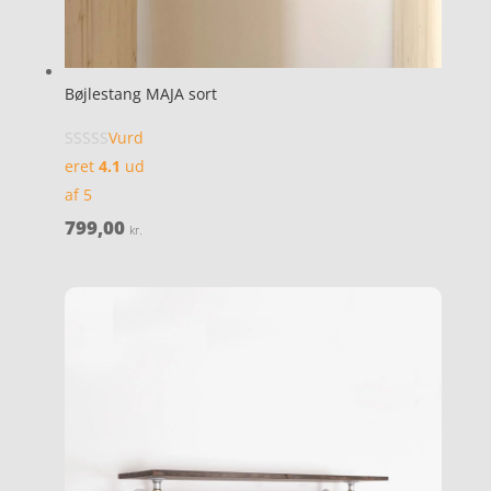
Bøjlestang MAJA sort
Vurd
eret
4.1
ud
af 5
799,00
kr.