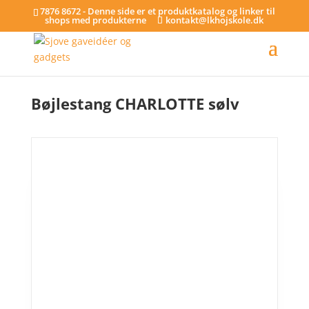
7876 8672 - Denne side er et produktkatalog og linker til
shops med produkterne
kontakt@lkhojskole.dk
Hjem
/
Bøjlestænger
/ Bøjlestang CHARLOTTE sølv
Bøjlestang CHARLOTTE sølv