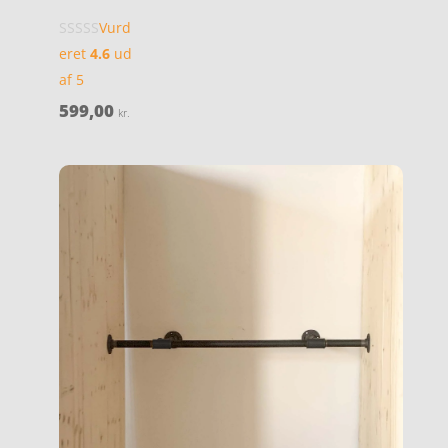
Vurd
eret
4.6
ud
af 5
599,00
kr.