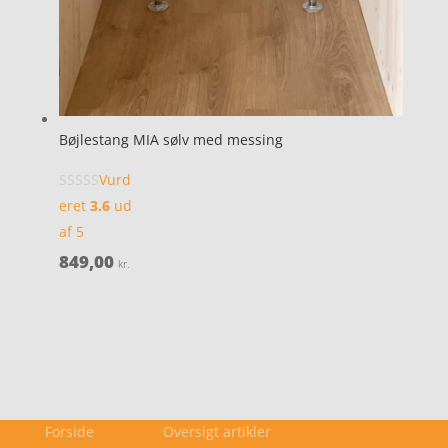
Bøjlestang MIA sølv med messing
Vurd
eret
3.6
ud
af 5
849,00
kr.
Forside
Oversigt artikler