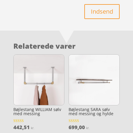
Indsend
Relaterede varer
Bøjlestang WILLIAM sølv
Bøjlestang SARA sølv
med messing
med messing og hylde
442,51
699,00
Vurderet
Vurderet
kr.
kr.
4.3
4.3