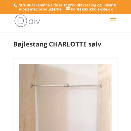
7876 8672 - Denne side er et produktkatalog og linker til
shops med produkterne
kontakt@lkhojskole.dk
Hjem
/
Bøjlestænger
/ Bøjlestang CHARLOTTE sølv
Bøjlestang CHARLOTTE sølv