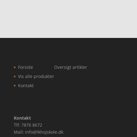
Forside
Oversigt artikler
Vis alle produkter
Kontakt
Kontakt
Tlf: 7876 8672
Mail: info@lkhojskole.dk