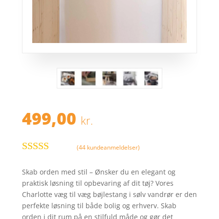
499,00
kr.
(
44
kundeanmeldelser)
Bedømt
som
4.5
ud
Skab orden med stil – Ønsker du en elegant og
af 5 baseret
praktisk løsning til opbevaring af dit tøj? Vores
på
Charlotte væg til væg bøjlestang i sølv vandrør er den
kundebedø
perfekte løsning til både bolig og erhverv. Skab
mmelser
orden i dit rum på en stilfuld måde og gør det