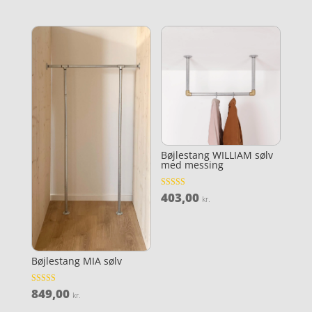
ud af 5
ud af 5
Bøjlestang WILLIAM sølv
med messing
403,00
Vurderet
kr.
4.1
ud af 5
Bøjlestang MIA sølv
849,00
Vurderet
kr.
3.8
ud af 5