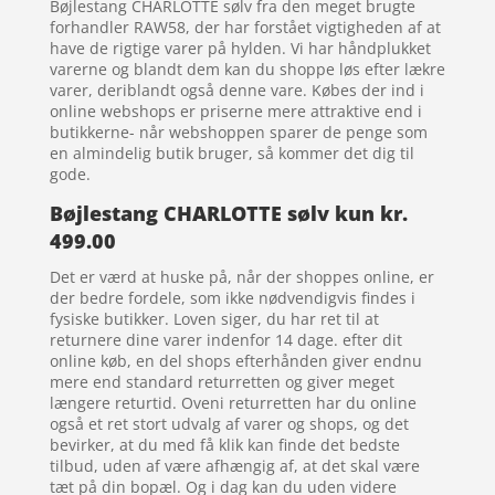
Bøjlestang CHARLOTTE sølv fra den meget brugte
forhandler RAW58, der har forstået vigtigheden af at
have de rigtige varer på hylden. Vi har håndplukket
varerne og blandt dem kan du shoppe løs efter lækre
varer, deriblandt også denne vare. Købes der ind i
online webshops er priserne mere attraktive end i
butikkerne- når webshoppen sparer de penge som
en almindelig butik bruger, så kommer det dig til
gode.
Bøjlestang CHARLOTTE sølv kun kr.
499.00
Det er værd at huske på, når der shoppes online, er
der bedre fordele, som ikke nødvendigvis findes i
fysiske butikker. Loven siger, du har ret til at
returnere dine varer indenfor 14 dage. efter dit
online køb, en del shops efterhånden giver endnu
mere end standard returretten og giver meget
længere returtid. Oveni returretten har du online
også et ret stort udvalg af varer og shops, og det
bevirker, at du med få klik kan finde det bedste
tilbud, uden af være afhængig af, at det skal være
tæt på din bopæl. Og i dag kan du uden videre