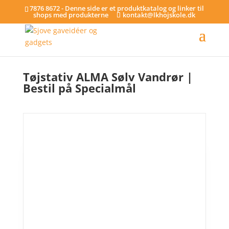
7876 8672 - Denne side er et produktkatalog og linker til
shops med produkterne
kontakt@lkhojskole.dk
Hjem
/
Tøjstativer
/ Tøjstativ ALMA Sølv Vandrør | Bestil på Specialmål
Tøjstativ ALMA Sølv Vandrør |
Bestil på Specialmål