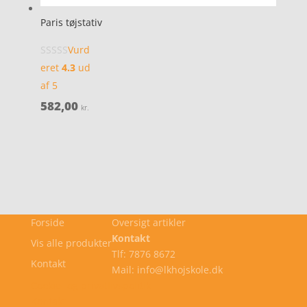
Paris tøjstativ
Vurd
eret
4.3
ud
af 5
582,00
kr.
Forside
Oversigt artikler
Kontakt
Vis alle produkter
Tlf: 7876 8672
Kontakt
Mail: info@lkhojskole.dk
Cookie- og privatlivspolitik
Kontakt