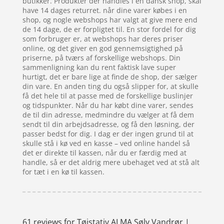
butikker. Produkter der handles i en dansk shop, skal
have 14 dages returret. når dine varer købes i en
shop, og nogle webshops har valgt at give mere end
de 14 dage, de er forpligtet til. En stor fordel for dig
som forbruger er, at webshops har deres priser
online, og det giver en god gennemsigtighed på
priserne, på tværs af forskellige webshops. Din
sammenligning kan du rent faktisk lave super
hurtigt, det er bare lige at finde de shop, der sælger
din vare. En anden ting du også slipper for, at skulle
få det hele til at passe med de forskellige buslinjer
og tidspunkter. Når du har købt dine varer, sendes
de til din adresse, medmindre du vælger at få dem
sendt til din arbejdsadresse, og få den løsning, der
passer bedst for dig. I dag er der ingen grund til at
skulle stå i kø ved en kasse – ved online handel så
det er direkte til kassen, når du er færdig med at
handle, så er det aldrig mere ubehaget ved at stå alt
for tæt i en kø til kassen.
61 reviews for
Tøjstativ ALMA Sølv Vandrør |