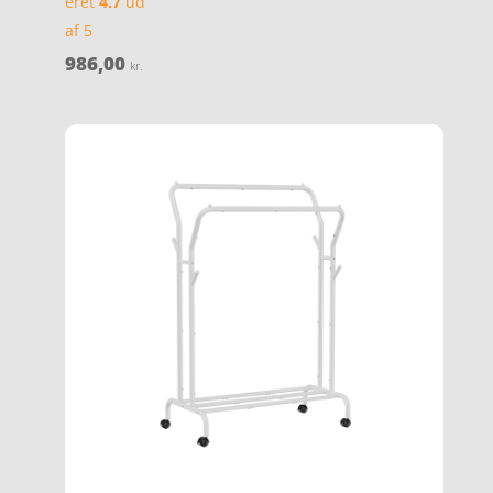
eret
4.7
ud
af 5
986,00
kr.