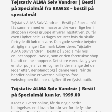
Tøjstativ ALMA Sølv Vandrør | Bestil
på Specialmål fra RAW58 – bestil på
specialmål
Tøjstativ ALMA Sølv Vandrør | Bestil på Specialmål
fås sammen med en masse andre varer lige her i
shoppen i vores gruppe af varer Tøjstativer. Du får
oven i købet hele 30 dages returret hvis du skulle
fortryde dit køb din vare. Den gode service betyder
at rigtig mange i Danmark køber deres Tøjstativ
ALMA Sølv Vandrør | Bestil på Specialmål hos
onlineshoppen RAW58, som er den foretrukne shop
blandt online shoppere. Det store vareudvalg giver
en stor pulje af varer, og her finder mange det de
leder efter, deriblandt også denne vare. Når du
handler online er varerne billigere- fordi
webshoppen ikke har udgifter til en fysisk butik.
Tøjstativ ALMA Sølv Vandrør | Bestil
på Specialmål kun kr. 1999.00
Køber du varer online, får du nogle bedre
betingelser, end loven foreskriver for de fysiske