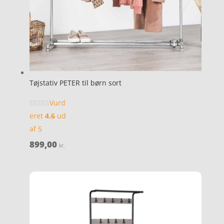
Tøjstativ PETER til børn sort
Vurd
eret
4.6
ud
af 5
899,00
kr.