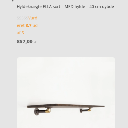
Hyldeknægte ELLA sort – MED hylde – 40 cm dybde
Vurd
eret
3.7
ud
af 5
857,00
kr.