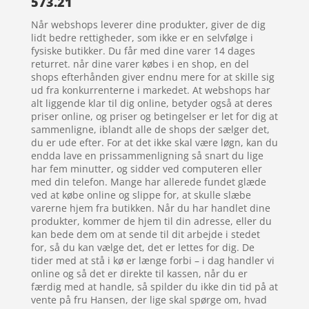
573.21
Når webshops leverer dine produkter, giver de dig
lidt bedre rettigheder, som ikke er en selvfølge i
fysiske butikker. Du får med dine varer 14 dages
returret. når dine varer købes i en shop, en del
shops efterhånden giver endnu mere for at skille sig
ud fra konkurrenterne i markedet. At webshops har
alt liggende klar til dig online, betyder også at deres
priser online, og priser og betingelser er let for dig at
sammenligne, iblandt alle de shops der sælger det,
du er ude efter. For at det ikke skal være løgn, kan du
endda lave en prissammenligning så snart du lige
har fem minutter, og sidder ved computeren eller
med din telefon. Mange har allerede fundet glæde
ved at købe online og slippe for, at skulle slæbe
varerne hjem fra butikken. Når du har handlet dine
produkter, kommer de hjem til din adresse, eller du
kan bede dem om at sende til dit arbejde i stedet
for, så du kan vælge det, det er lettes for dig. De
tider med at stå i kø er længe forbi – i dag handler vi
online og så det er direkte til kassen, når du er
færdig med at handle, så spilder du ikke din tid på at
vente på fru Hansen, der lige skal spørge om, hvad