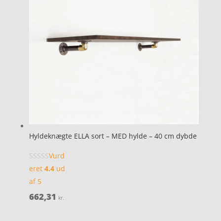
Hyldeknægte ELLA sort – MED hylde – 40 cm dybde
Vurd
eret
4.4
ud
af 5
662,31
kr.