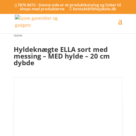
7876 8672 - Denne side er et produktkatalog og linker til
shops med produkterne
kontakt@lkhojskole.dk
Hjem
/
Hylder
/ Hyldeknægte ELLA sort med messing – MED hylde – 20 cm
dybde
Hyldeknægte ELLA sort med
messing – MED hylde – 20 cm
dybde