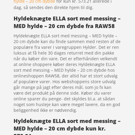
hylde – 20 cm dybde
for kun kr. 573.21
allerede i
dag, så sendes den direkte hjem til dig.
Hyldeknægte ELLA sort med messing –
MED hylde – 20 cm dybde fra RAW58
Hyldeknægte ELLA sort med messing – MED hylde –
20 cm dybde kan du finde sammen med resten af de
populære fra varer i varegruppen Hylder. Det er ren
luksus at få hele 30 dages returret med din pakke
når du køber din vare. Det er efterhånden velkendt
at online shoppere køber deres Hyldeknægte ELLA
sort med messing – MED hylde – 20 cm dybde hos
onlineshoppen RAW58, der altid har et stort udvalg
af populære varer. Hos webshoppens store udvalg
går mange på jagt efter deres mål, som jo fx kan
være det produkt på denne side. Køber du varer
online sparer du penge- det skyldes bl.a. at sådan
noget som husleje kan være meget lavere, da en god
beliggenhed ikke er nødvendig.
Hyldeknægte ELLA sort med messing –
MED hylde – 20 cm dybde kun kr.