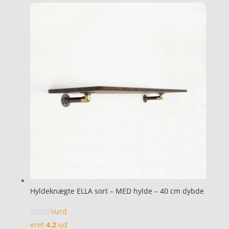
Hyldeknægte ELLA sort – MED hylde – 40 cm dybde
Vurd
eret
4.2
ud