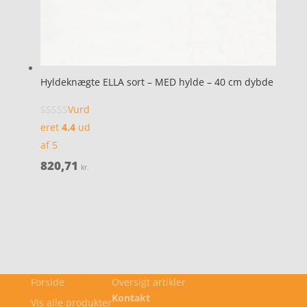
Hyldeknægte ELLA sort – MED hylde – 40 cm dybde
Vurd
eret
4.4
ud
af 5
820,71
kr.
Forside
Oversigt artikler
Kontakt
Vis alle produkter