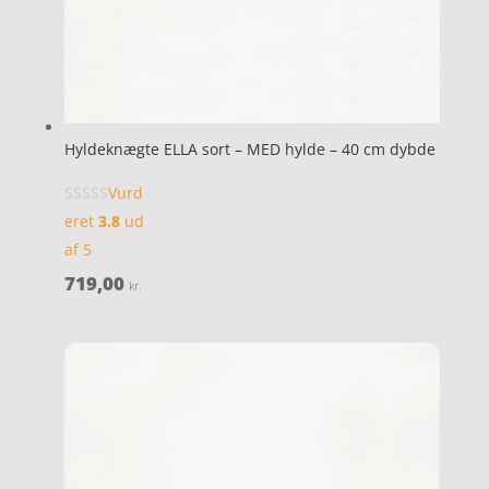
Hyldeknægte ELLA sort – MED hylde – 40 cm dybde
Vurd
eret
3.8
ud
af 5
719,00
kr.