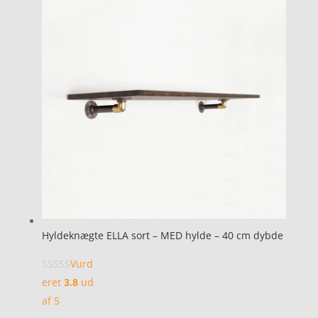
Hyldeknægte ELLA sort – MED hylde – 40 cm dybde
Vurd
eret
3.8
ud
af 5