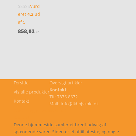
Vurd
eret
4.2
ud
af 5
858,02
kr.
Forside
Oversigt artikler
Kontakt
Vis alle produkter
Tlf: 7876 8672
Kontakt
Mail: info@lkhojskole.dk
Cookie- og privatlivspolitik
Kontakt
Denne hjemmeside samler et bredt udvalg af
spændende varer. Siden er et affiiliatesite, og nogle