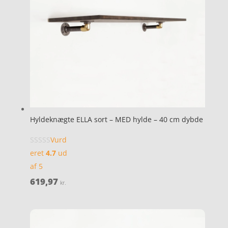
Hyldeknægte ELLA sort – MED hylde – 40 cm dybde
Vurd
eret
4.7
ud
af 5
619,97
kr.