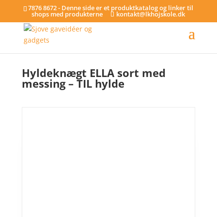
7876 8672 - Denne side er et produktkatalog og linker til
shops med produkterne
kontakt@lkhojskole.dk
Hjem
/
Hylder
/ Hyldeknægt ELLA sort med messing – TIL hylde
Hyldeknægt ELLA sort med
messing – TIL hylde