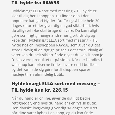
TIL hylde fra RAW58
Hyldeknægt ELLA sort med messing – TIL hylde er
klar til dig her i shoppen. Du finder den i den
populære kategori Hylder. Du får også hele hele 30
dages returret der giver dig en god sikkerhed, hvis
du alligevel ikke skal bruge din vare. Du kan roligt
gøre som rigtig mange andre har gjort før dig og
købe din Hyldeknægt ELLA sort med messing – TIL
hylde hos onlineshoppen RAW58, som giver dig det
store udvalg til de rigtige priser. I det store udvalg af
varer kan du helt sikkert finde noget du kan li, som jo
fx kan være produktet er på siden. Når der handles i
webshop kan priserne findes lavere end i butikker-
og det kan lade sig gøre fordi shoppen sparer
husleje til en almindelig butik.
Hyldeknægt ELLA sort med messing –
TIL hylde kun kr. 226.15
Når du handler online, giver de dig lidt bedre
rettigheder, end hvis du handler i en fysisk butik.
Den danske lovgivning giver dig 14 dages returret.
når dine varer købes i en shop, og du kan finde