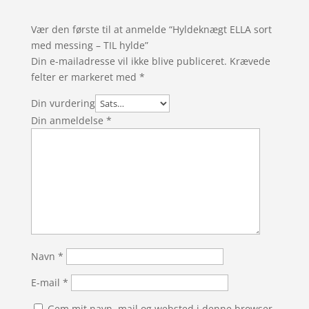
Vær den første til at anmelde “Hyldeknægt ELLA sort
med messing – TIL hylde”
Din e-mailadresse vil ikke blive publiceret.
Krævede
felter er markeret med
*
Din vurdering
Din anmeldelse
*
Navn
*
E-mail
*
Gem mit navn, mail og websted i denne browser