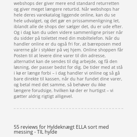
webshops der giver mere end standard returretten
og giver meget længere returtid. Når webshops har
hele deres varekatalog liggende online, kan du se
hele udvalget, og det gør en prissammenligning let,
iblandt alle de shops der sælger det, du er ude efter.
Og i dag kan du uden videre sammenligne priser når
du sidder på toilettet med din mobiltelefon. Når du
handler online er du også fri for, at bæreposen med
varerne går i stykker på vej hjem. Online shoppen får
Posten til at levere dine varer til din adresse,
alternativt kan de sendes til dig arbejde, og få den
løsning, der passer bedst for dig. De tider med at stå
i kø er længe forbi – i dag handler vi online og så gå
bare direkte til kassen, når du har fundet dine varer,
og betal med det samme, så behøver du ikke
længere forudsige, hvilken kø der er hurtigst – vi
gætter aldrig rigtigt alligevel.
55 reviews for
Hyldeknægt ELLA sort med
messing - TIL hylde