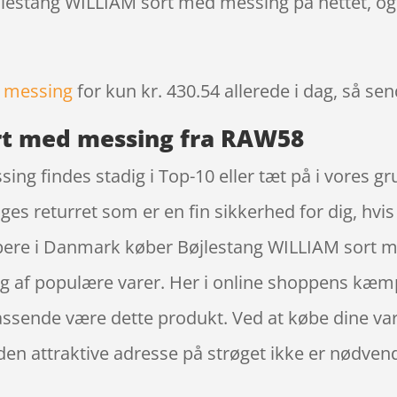
øjlestang WILLIAM sort med messing på nettet, og
d messing
for kun kr. 430.54
allerede i dag, så se
rt med messing fra RAW58
ng findes stadig i Top-10 eller tæt på i vores g
ages returret som er en fin sikkerhed for dig, hvis
hoppere i Danmark køber Bøjlestang WILLIAM sor
alg af populære varer. Her i online shoppens kæm
 passende være dette produkt. Ved at købe dine v
at den attraktive adresse på strøget ikke er nød