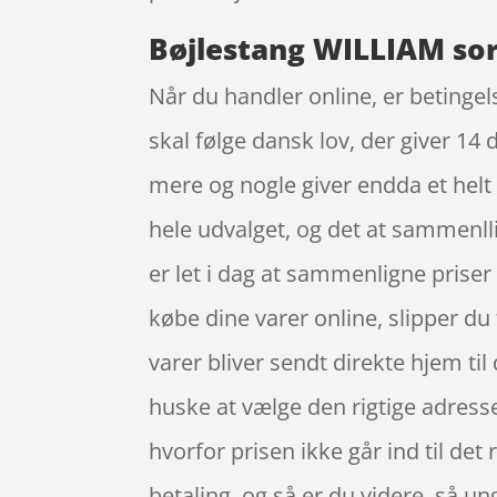
Bøjlestang WILLIAM sor
Når du handler online, er betingel
skal følge dansk lov, der giver 14
mere og nogle giver endda et helt
hele udvalget, og det at sammenll
er let i dag at sammenligne priser
købe dine varer online, slipper du 
varer bliver sendt direkte hjem til
huske at vælge den rigtige adresse.
hvorfor prisen ikke går ind til det 
betaling, og så er du videre, så ung