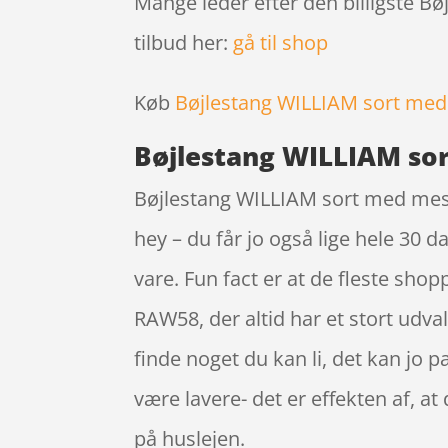
Mange leder efter den billigste B
tilbud her:
gå til shop
Køb
Bøjlestang WILLIAM sort me
Bøjlestang WILLIAM so
Bøjlestang WILLIAM sort med messi
hey – du får jo også lige hele 30 d
vare. Fun fact er at de fleste s
RAW58, der altid har et stort udv
finde noget du kan li, det kan jo
være lavere- det er effekten af, 
på huslejen.