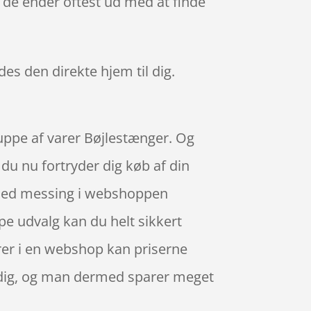
 de ender oftest ud med at finde
ndes den direkte hjem til dig.
ruppe af varer Bøjlestænger. Og
 du nu fortryder dig køb af din
t med messing i webshoppen
pe udvalg kan du helt sikkert
arer i en webshop kan priserne
vendig, og man dermed sparer meget