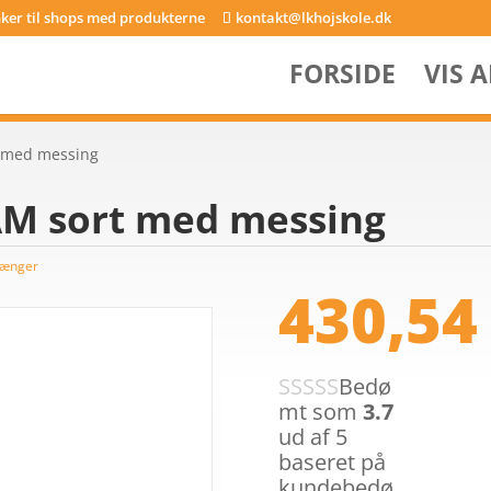
inker til shops med produkterne
kontakt@lkhojskole.dk
FORSIDE
VIS 
t med messing
AM sort med messing
tænger
430,5
Bedø
mt som
3.7
ud af 5
baseret på
kundebedø