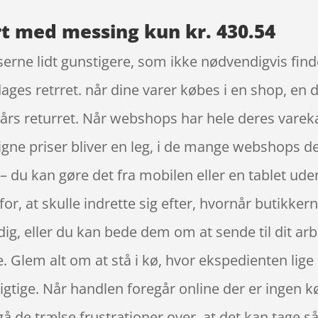
t med messing kun kr. 430.54
serne lidt gunstigere, som ikke nødvendigvis fin
 dages retrret. når dine varer købes i en shop, e
 års returret. Når webshops har hele deres vareka
igne priser bliver en leg, i de mange webshops d
 – du kan gøre det fra mobilen eller en tablet ud
for, at skulle indrette sig efter, hvornår butikke
 dig, eller du kan bede dem om at sende til dit arb
 Glem alt om at stå i kø, hvor ekspedienten lige s
rigtige. Når handlen foregår online der er ingen kø
å de trælse frustrationer over, at det kan tage så 