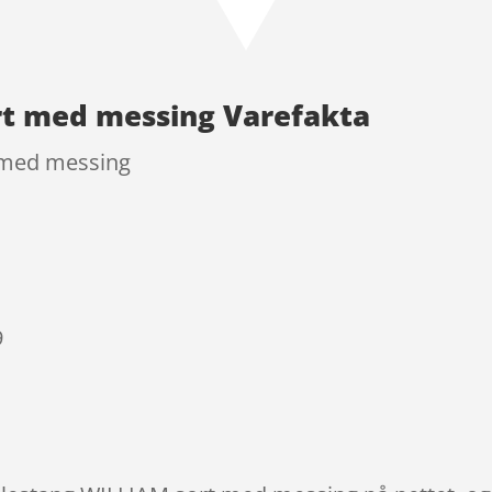
rt med messing Varefakta
 med messing
9