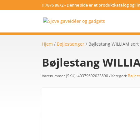
7876 8672 - Denne side er et produktkatalog og l
Hjem
/
Bøjlestænger
/ Bøjlestang WILLIAM sor
Bøjlestang WILLI
Varenummer (SKU):
40379692023890
Kategori:
Bøjles