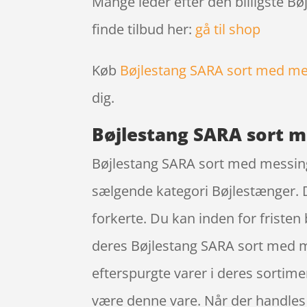
Mange leder efter den billigste B
finde tilbud her:
gå til shop
Køb
Bøjlestang SARA sort med me
dig.
Bøjlestang SARA sort 
Bøjlestang SARA sort med messing 
sælgende kategori Bøjlestænger. D
forkerte. Du kan inden for friste
deres Bøjlestang SARA sort med m
efterspurgte varer i deres sortimen
være denne vare. Når der handles i