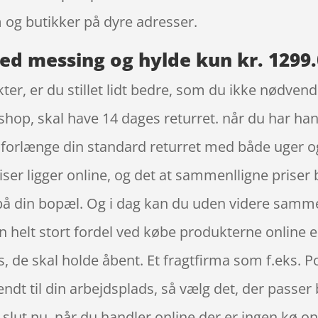
 og butikker på dyre adresser.
ed messing og hylde kun kr. 1299
r, er du stillet lidt bedre, som du ikke nødvendig
hop, skal have 14 dages returret. når du har han
forlænge din standard returret med både uger o
riser ligger online, og det at sammenlligne priser 
 på din bopæl. Og i dag kan du uden videre samme
 helt stort fordel ved købe produkterne online er 
s, de skal holde åbent. Et fragtfirma som f.eks. 
 sendt til din arbejdsplads, så vælg det, der passe
r slut nu, når du handler online der er ingen kø onl