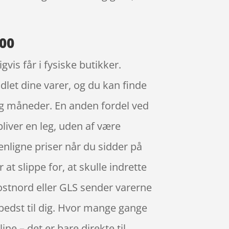
.00
vis får i fysiske butikker.
dlet dine varer, og du kan finde
g måneder. En anden fordel ved
bliver en leg, uden af være
nligne priser når du sidder på
at slippe for, at skulle indrette
Postnord eller GLS sender varerne
r bedst til dig. Hvor mange gange
ine – det er bare direkte til