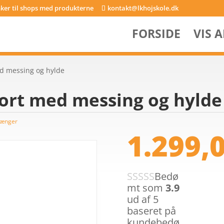
inker til shops med produkterne
kontakt@lkhojskole.dk
FORSIDE
VIS 
ed messing og hylde
sort med messing og hylde
tænger
1.299,
Bedø
mt som
3.9
ud af 5
baseret på
kundebedø