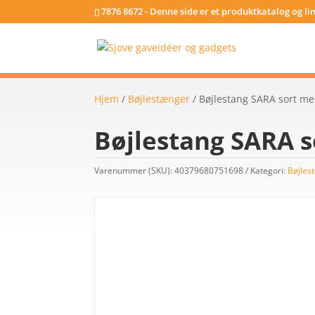
7876 8672 - Denne side er et produktkatalog og l
Hjem
/
Bøjlestænger
/ Bøjlestang SARA sort m
Bøjlestang SARA 
Varenummer (SKU):
40379680751698
Kategori:
Bøjles