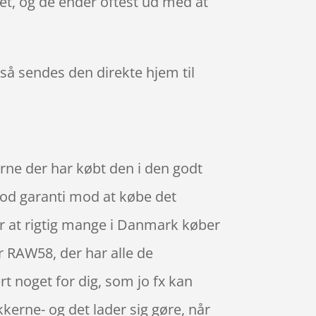
et, og de ender oftest ud med at
, så sendes den direkte hjem til
rne der har købt den i den godt
god garanti mod at købe det
er at rigtig mange i Danmark køber
 RAW58, der har alle de
rt noget for dig, som jo fx kan
kerne- og det lader sig gøre, når