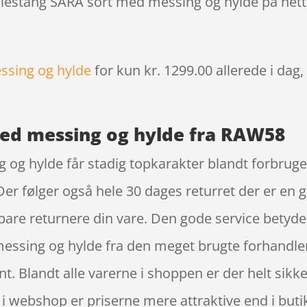
øjlestang SARA sort med messing og hylde på nett
ssing og hylde
for kun kr. 1299.00
allerede i dag
med messing og hylde fra RAW58
og hylde får stadig topkarakter blandt forbruge
er følger også hele 30 dages returret der er en 
n bare returnere din vare. Den gode service betyd
essing og hylde fra den meget brugte forhandler
t. Blandt alle varerne i shoppen er der helt sikke
 webshop er priserne mere attraktive end i butik