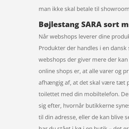
man ikke skal betale til showroom
Bøjlestang SARA sort m
Når webshops leverer dine produkte
Produkter der handles i en dansk s
webshops der giver mere der kan 
online shops er, at alle varer og p
afhængig af, at det skal være tæt
toilettet med din mobiltelefon. Den
sig efter, hvornår butikkerne syne
til din adresse, eller de kan blive
har du stået i kø i en butik – det e