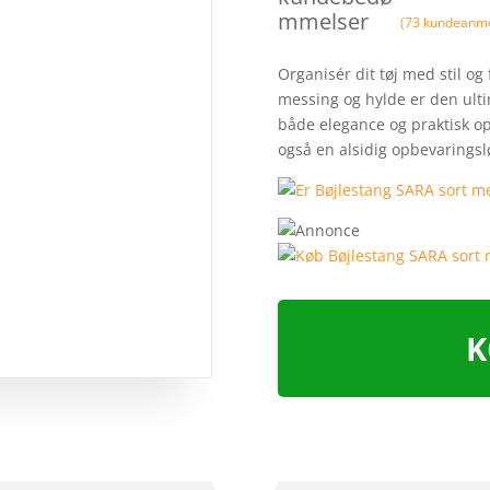
mmelser
(
73
kundeanme
Organisér dit tøj med stil og
messing og hylde er den ultim
både elegance og praktisk op
også en alsidig opbevarings
K