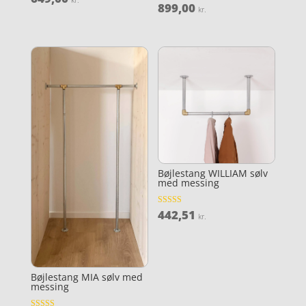
4.8
899,00
Vurderet
kr.
ud af 5
4.9
ud af 5
Bøjlestang WILLIAM sølv
med messing
442,51
Vurderet
kr.
4.3
ud af 5
Bøjlestang MIA sølv med
messing