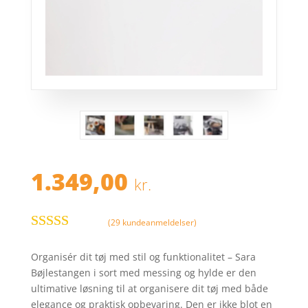
1.349,00
kr.
(
29
kundeanmeldelser)
Bedømt
som
4.4
ud
Organisér dit tøj med stil og funktionalitet – Sara
af 5 baseret
Bøjlestangen i sort med messing og hylde er den
på
ultimative løsning til at organisere dit tøj med både
kundebedø
elegance og praktisk opbevaring. Den er ikke blot en