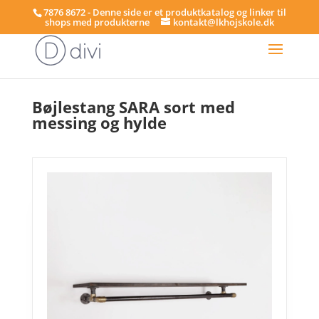
7876 8672 - Denne side er et produktkatalog og linker til
shops med produkterne
kontakt@lkhojskole.dk
Hjem
/
Bøjlestænger
/ Bøjlestang SARA sort med messing og hylde
Bøjlestang SARA sort med
messing og hylde