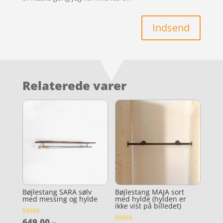
Indsend
Relaterede varer
Bøjlestang SARA sølv
Bøjlestang MAJA sort
med messing og hylde
med hylde (hylden er
ikke vist på billedet)
649,00
Vurderet
kr.