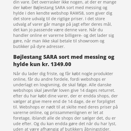
din vare. Det overrasker ikke nogen, at der er mange
der køber Bøjlestang SARA sort med messing og
hylde i den kendte webshop RAW58, som giver dig
det store udvalg til de rigtige priser. I det store
udvalg af varer går mange på jagt efter deres mål,
det kan jo passende være denne vare. Når du
handler online er varerne billigere- og det lader sig
gøre, når man ikke skal betale til showroom og
butikker på dyre adresser.
Bøjlestang SARA sort med messing og
hylde kun kr. 1349.00
Når du lader dig friste, og får købt nogle produkter
online, får du andre fordele, fordi webshops er
underlagt en lovgivning, de skal følge. Alle danske
webshops skal jævnfør loven give 14 dages returret.
efter du har købt dine varer, der er endda shops, der
vælger at give mere end de 14 dage, de er forpligtet
til. Webshops er nødt til at skilte med deres priser på
varerne online, og prissammenlignen er let at
foretage, iblandt alle de shops der sælger det, du er
ude efter. Og du kan endda gøre det når du har lyst,
uden at være afhængig af butikkers åbningstider.