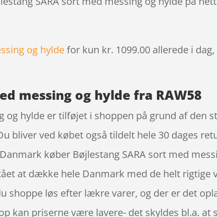
øjlestang SARA sort med messing og hylde på nett
ssing og hylde
for kun kr. 1099.00
allerede i dag
med messing og hylde fra RAW58
og hylde er tilføjet i shoppen på grund af den st
u bliver ved købet også tildelt hele 30 dages ret
e i Danmark køber Bøjlestang SARA sort med messi
et at dække hele Danmark med de helt rigtige va
du shoppe løs efter lækre varer, og der er det opl
op kan priserne være lavere- det skyldes bl.a. a