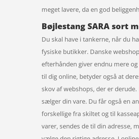
meget lavere, da en god beliggenh
Bøjlestang SARA sort m
Du skal have i tankerne, når du ha
fysiske butikker. Danske webshops 
efterhånden giver endnu mere og f
til dig online, betyder også at der
skov af webshops, der er derude. D
sælger din vare. Du får også en and
forskellige fra skiltet og til kasse
varer, sendes de til din adresse,
vælge den rigtige adresse. I onli