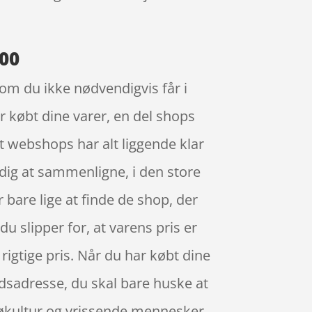
.00
 som du ikke nødvendigvis får i
r købt dine varer, en del shops
t webshops har alt liggende klar
r dig at sammenligne, i den store
 bare lige at finde de shop, der
u slipper for, at varens pris er
n rigtige pris. Når du har købt dine
jdsadresse, du skal bare huske at
 køkultur og vrissende mennesker,