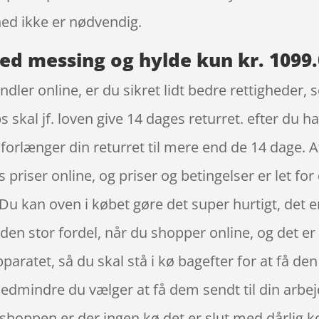
ed ikke er nødvendig.
ed messing og hylde kun kr. 1099
ndler online, er du sikret lidt bedre rettigheder,
skal jf. loven give 14 dages returret. efter du ha
orlænger din returret til mere end de 14 dage. A
es priser online, og priser og betingelser er let fo
u kan oven i købet gøre det super hurtigt, det er
en stor fordel, når du shopper online, og det er d
apparatet, så du skal stå i kø bagefter for at få de
 medmindre du vælger at få dem sendt til din arbe
neshoppen er der ingen kø det er slut med dårlig