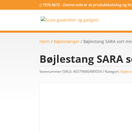
7876 8672 - Denne side er et produktkatalog og l
Hjem
/
Bøjlestænger
/ Bøjlestang SARA sort m
Bøjlestang SARA 
Varenummer (SKU):
40379680489554
Kategori:
Bøjles