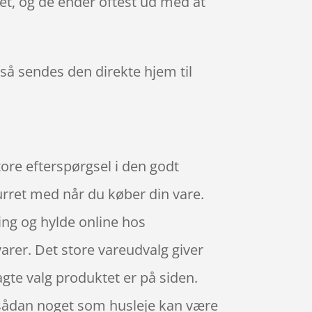
et, og de ender oftest ud med at
, så sendes den direkte hjem til
ore efterspørgsel i den godt
urret med når du køber din vare.
ng og hylde online hos
rer. Det store vareudvalg giver
agte valg produktet er på siden.
t sådan noget som husleje kan være