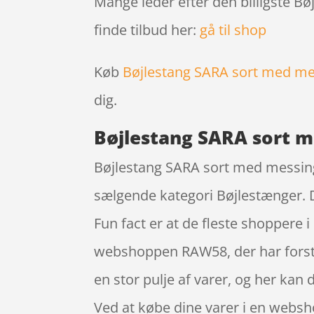
Mange leder efter den billigste B
finde tilbud her:
gå til shop
Køb
Bøjlestang SARA sort med me
dig.
Bøjlestang SARA sort 
Bøjlestang SARA sort med messing 
sælgende kategori Bøjlestænger. D
Fun fact er at de fleste shopper
webshoppen RAW58, der har forstå
en stor pulje af varer, og her kan 
Ved at købe dine varer i en websh