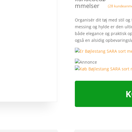
mmelser
(
28
kundeanme
Organisér dit tøj med stil og
messing og hylde er den ultim
både elegance og praktisk op
også en alsidig opbevarings
K