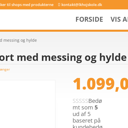
inker til shops med produkterne
kontakt@lkhojskole.dk
FORSIDE
VIS 
ed messing og hylde
sort med messing og hylde
tænger
1.099,
Bedø
mt som
5
ud af 5
baseret på
kundebedø