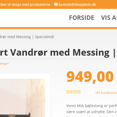
inker til shops med produkterne
kontakt@lkhojskole.dk
FORSIDE
VIS 
ndrør med Messing | Specialmål
rt Vandrør med Messing |
tænger
949,0
(
43
kundeanme
Bedømt
som
4.7
ud
Vores MIA bøjlestang er perfek
af 5 baseret
være svært at udnytte. Den vi
på