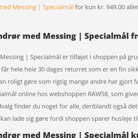
 med Messing | Specialmål
for kun kr. 949.00
alle
ndrør med Messing | Specialmål fr
essing | Specialmål er tilføjet i shoppen på grun
år hele hele 30 dages returret som er en fin sikk
kan roligt gøre som rigtig mange andre har gjort 
almål online hos webshoppen RAW58, som giver dig
alg finder du noget for alle, deriblandt også det
n lade sig gøre fordi shoppen sparer husleje til
ndrør med Messing | Specialmål ku