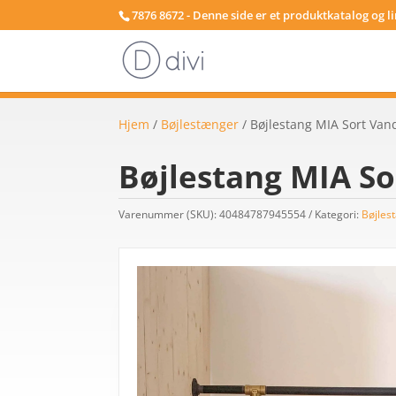
7876 8672 - Denne side er et produktkatalog og l
Hjem
/
Bøjlestænger
/ Bøjlestang MIA Sort Va
Bøjlestang MIA So
Varenummer (SKU):
40484787945554
Kategori:
Bøjles