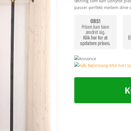
løsning som kan udnytte plad
kundebedø
passer perfekt mellem dine
mmelser
K