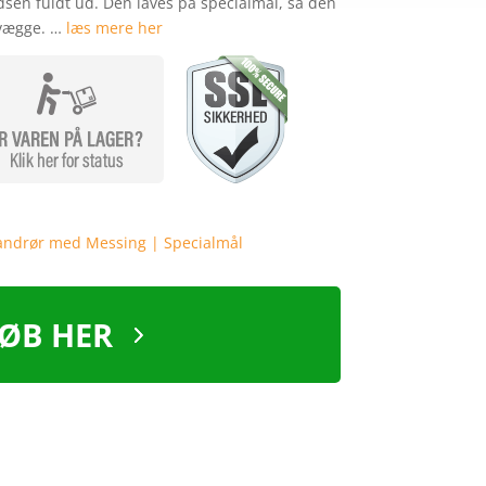
sen fuldt ud. Den laves på specialmål, så den
 vægge. …
læs mere her
ØB HER