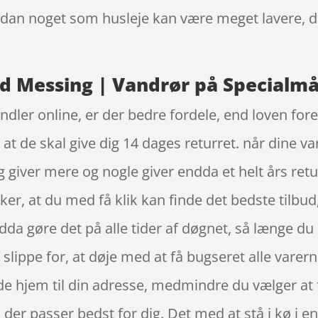
 sådan noget som husleje kan være meget lavere, 
d Messing | Vandrør på Specialmål
ndler online, er der bedre fordele, end loven fore
 de skal give dig 14 dages returret. når dine va
giver mere og nogle giver endda et helt års retu
ker, at du med få klik kan finde det bedste tilb
 gøre det på alle tider af døgnet, så længe du e
lippe for, at døje med at få bugseret alle varerne
 hjem til din adresse, medmindre du vælger at f
 der passer bedst for dig. Det med at stå i kø i e