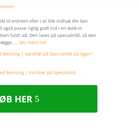
ldelser)
t til entreen eller i et lille indhak der kan
l også passe rigtig godt ind i en walk-in
sen fuldt ud. Den laves på specialmål, så den
 vægge. …
læs mere her
ØB HER