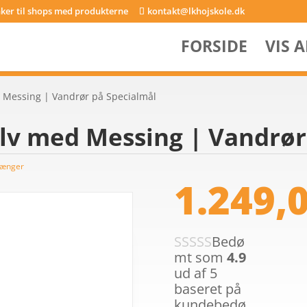
inker til shops med produkterne
kontakt@lkhojskole.dk
FORSIDE
VIS 
d Messing | Vandrør på Specialmål
lv med Messing | Vandrør
tænger
1.249,
Bedø
mt som
4.9
ud af 5
baseret på
kundebedø