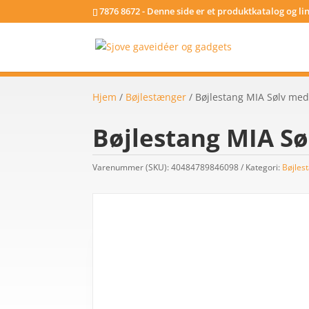
7876 8672 - Denne side er et produktkatalog og l
Hjem
/
Bøjlestænger
/ Bøjlestang MIA Sølv me
Bøjlestang MIA Sø
Varenummer (SKU):
40484789846098
Kategori:
Bøjles