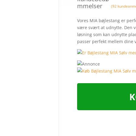
mmelser
(
92
kundeanme
Vores MIA bøjlestang er perfek
være svært at udnytte. Den vi
løsning som kan udnytte plad
passer perfekt mellem dine
K