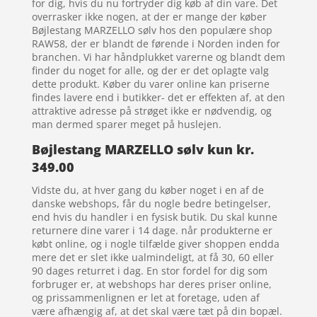
for dig, hvis du nu fortryder dig køb af din vare. Det
overrasker ikke nogen, at der er mange der køber
Bøjlestang MARZELLO sølv hos den populære shop
RAW58, der er blandt de førende i Norden inden for
branchen. Vi har håndplukket varerne og blandt dem
finder du noget for alle, og der er det oplagte valg
dette produkt. Køber du varer online kan priserne
findes lavere end i butikker- det er effekten af, at den
attraktive adresse på strøget ikke er nødvendig, og
man dermed sparer meget på huslejen.
Bøjlestang MARZELLO sølv kun kr.
349.00
Vidste du, at hver gang du køber noget i en af de
danske webshops, får du nogle bedre betingelser,
end hvis du handler i en fysisk butik. Du skal kunne
returnere dine varer i 14 dage. når produkterne er
købt online, og i nogle tilfælde giver shoppen endda
mere det er slet ikke ualmindeligt, at få 30, 60 eller
90 dages returret i dag. En stor fordel for dig som
forbruger er, at webshops har deres priser online,
og prissammenlignen er let at foretage, uden af
være afhængig af, at det skal være tæt på din bopæl.