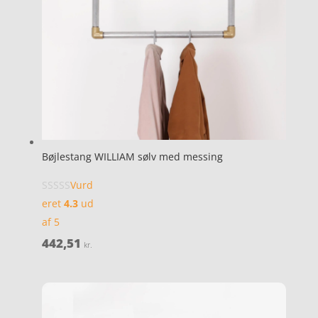
Bøjlestang WILLIAM sølv med messing
Vurd
eret
4.3
ud
af 5
442,51
kr.