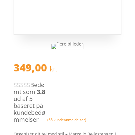
349,00
kr.
Bedø
mt som
3.8
ud af 5
baseret på
kundebedø
mmelser
(
68
kundeanmeldelser)
Organisér dit tøj med stil – Marzello Bøjlestangen i