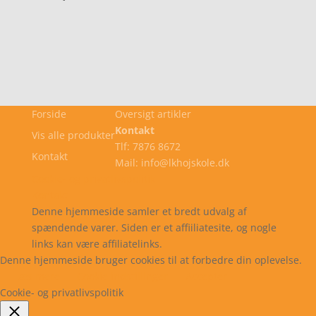
Forside
Oversigt artikler
Kontakt
Vis alle produkter
Tlf: 7876 8672
Kontakt
Mail: info@lkhojskole.dk
Cookie- og privatlivspolitik
Kontakt
Denne hjemmeside samler et bredt udvalg af
spændende varer. Siden er et affiiliatesite, og nogle
links kan være affiliatelinks.
Denne hjemmeside bruger cookies til at forbedre din oplevelse.
Læs mere
Cookie indstillinger
Accepter
Cookie- og privatlivspolitik