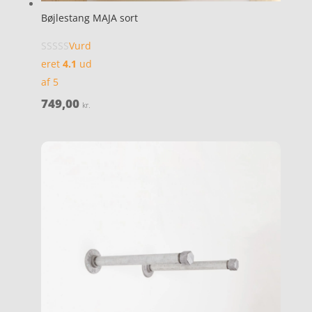
Bøjlestang MAJA sort
Vurd
eret
4.1
ud
af 5
749,00
kr.