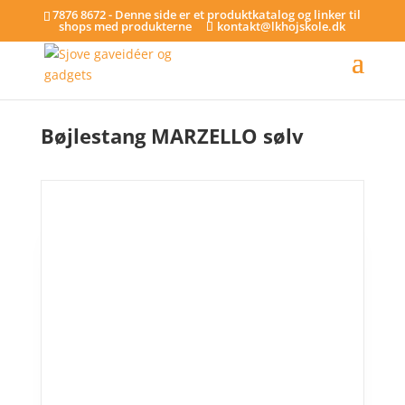
7876 8672 - Denne side er et produktkatalog og linker til
shops med produkterne
kontakt@lkhojskole.dk
Hjem
/
Bøjlestænger
/ Bøjlestang MARZELLO sølv
Bøjlestang MARZELLO sølv