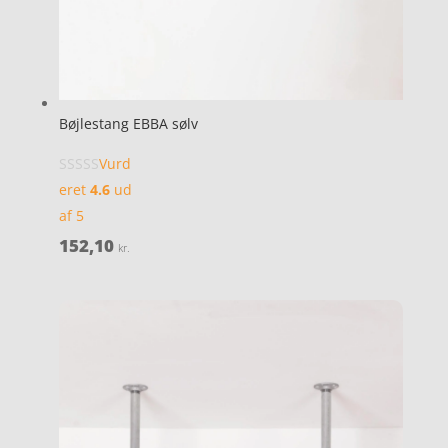
Bøjlestang EBBA sølv
Vurd
eret
4.6
ud
af 5
152,10
kr.