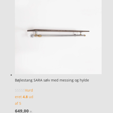
Bøjlestang SARA sølv med messing og hylde
Vurd
eret
4.8
ud
af 5
649,00
kr.