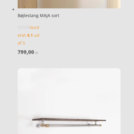
Bøjlestang MAJA sort
Vurd
eret
4.1
ud
af 5
799,00
kr.