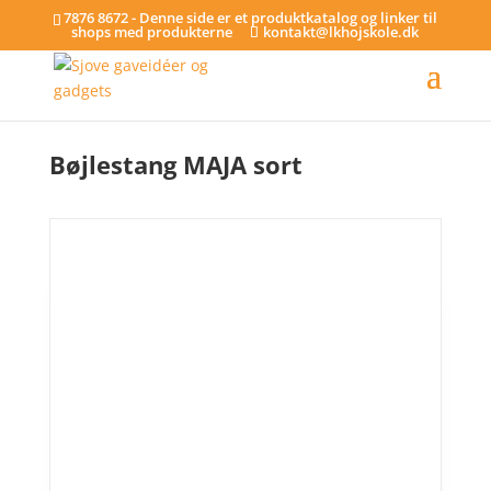
7876 8672 - Denne side er et produktkatalog og linker til
shops med produkterne
kontakt@lkhojskole.dk
Hjem
/
Bøjlestænger
/ Bøjlestang MAJA sort
Bøjlestang MAJA sort