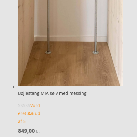
Bøjlestang MIA sølv med messing
Vurd
eret
3.6
ud
af 5
849,00
kr.