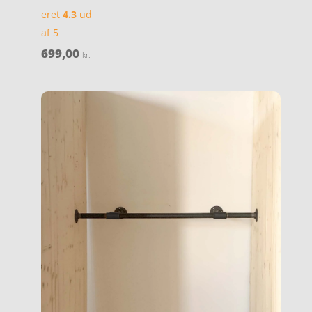
eret
4.3
ud
af 5
699,00
kr.