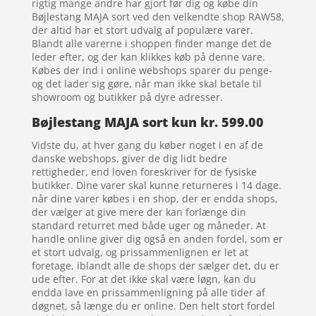
rigtig mange andre har gjort før dig og købe din
Bøjlestang MAJA sort ved den velkendte shop RAW58,
der altid har et stort udvalg af populære varer.
Blandt alle varerne i shoppen finder mange det de
leder efter, og der kan klikkes køb på denne vare.
Købes der ind i online webshops sparer du penge-
og det lader sig gøre, når man ikke skal betale til
showroom og butikker på dyre adresser.
Bøjlestang MAJA sort kun kr. 599.00
Vidste du, at hver gang du køber noget i en af de
danske webshops, giver de dig lidt bedre
rettigheder, end loven foreskriver for de fysiske
butikker. Dine varer skal kunne returneres i 14 dage.
når dine varer købes i en shop, der er endda shops,
der vælger at give mere der kan forlænge din
standard returret med både uger og måneder. At
handle online giver dig også en anden fordel, som er
et stort udvalg, og prissammenlignen er let at
foretage, iblandt alle de shops der sælger det, du er
ude efter. For at det ikke skal være løgn, kan du
endda lave en prissammenligning på alle tider af
døgnet, så længe du er online. Den helt stort fordel