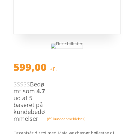
599,00
kr.
Bedø
mt som
4.7
ud af 5
baseret på
kundebedø
mmelser
(
89
kundeanmeldelser)
Organisér dit tøj med Maja væghængt bøjlestang i