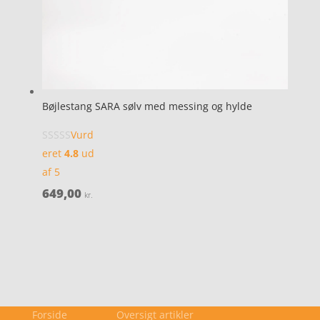
Bøjlestang SARA sølv med messing og hylde
Vurd
eret
4.8
ud
af 5
649,00
kr.
Forside
Oversigt artikler