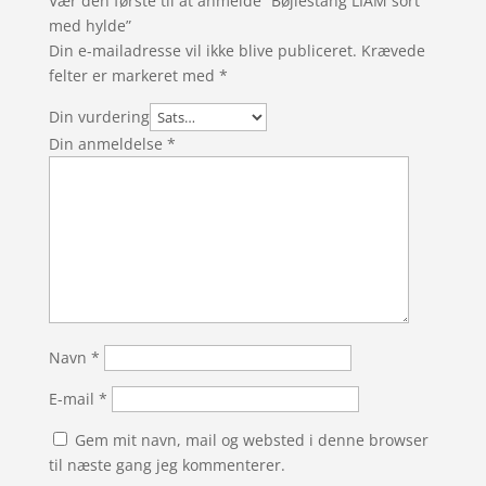
Vær den første til at anmelde “Bøjlestang LIAM sort
med hylde”
Din e-mailadresse vil ikke blive publiceret.
Krævede
felter er markeret med
*
Din vurdering
Din anmeldelse
*
Navn
*
E-mail
*
Gem mit navn, mail og websted i denne browser
til næste gang jeg kommenterer.