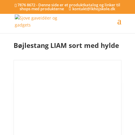
7876 8672 - Denne side er et produktkatalog og linker til
shops med produkterne
kontakt@lkhojskole.dk
Hjem
/
Bøjlestænger
/ Bøjlestang LIAM sort med hylde
Bøjlestang LIAM sort med hylde