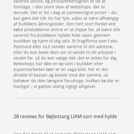
varerne online, og prissammenlignen er let at
foretage, i den store skov af webshops, der er
derude. Det er let i dag at sammenligne priser – du
kan gøre det når du har lyst, uden at være afhængig
af butikkers åbningstider. Den helt stort fordel ved
købe produkterne online er at slippe for, at bære alle
varerne fra butikkens hylder hele vejen gennem
butikken og hjem til dig selv. Et fragtfirma som f.eks.
Postnord eller GLS sender varerne til din adresse,
eller du kan bede dem om at sende til dit arbejde i
stedet for, så du kan vælge det, det er lettes for dig.
Webshops har ikke en kø som i butikker eller
supermarkeder køer er en saga blot, her er det
direkte til kassen og betale med det samme, så
behøver du ikke længere forudsige, hvilken kø der er
hurtigst – vi gætter aldrig rigtigt alligevel.
28 reviews for
Bøjlestang LIAM sort med hylde