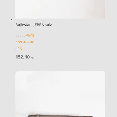
Bøjlestang EBBA sølv
Vurd
eret
4.6
ud
af 5
152,10
kr.