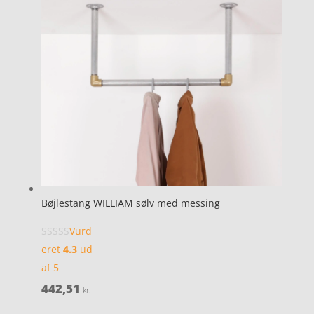
Bøjlestang WILLIAM sølv med messing
Vurd
eret
4.3
ud
af 5
442,51
kr.