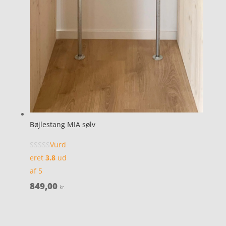
Bøjlestang MIA sølv
Vurd
eret
3.8
ud
af 5
849,00
kr.