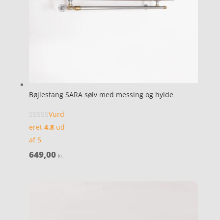
Bøjlestang SARA sølv med messing og hylde
Vurd
eret
4.8
ud
af 5
649,00
kr.