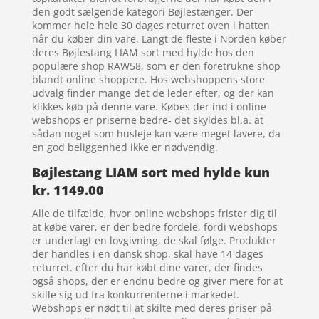
den godt sælgende kategori Bøjlestænger. Der
kommer hele hele 30 dages returret oven i hatten
når du køber din vare. Langt de fleste i Norden køber
deres Bøjlestang LIAM sort med hylde hos den
populære shop RAW58, som er den foretrukne shop
blandt online shoppere. Hos webshoppens store
udvalg finder mange det de leder efter, og der kan
klikkes køb på denne vare. Købes der ind i online
webshops er priserne bedre- det skyldes bl.a. at
sådan noget som husleje kan være meget lavere, da
en god beliggenhed ikke er nødvendig.
Bøjlestang LIAM sort med hylde kun
kr. 1149.00
Alle de tilfælde, hvor online webshops frister dig til
at købe varer, er der bedre fordele, fordi webshops
er underlagt en lovgivning, de skal følge. Produkter
der handles i en dansk shop, skal have 14 dages
returret. efter du har købt dine varer, der findes
også shops, der er endnu bedre og giver mere for at
skille sig ud fra konkurrenterne i markedet.
Webshops er nødt til at skilte med deres priser på