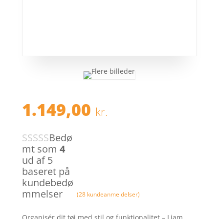
1.149,00
kr.
Bedø
mt som
4
ud af 5
baseret på
kundebedø
mmelser
(
28
kundeanmeldelser)
Organisér dit tøj med stil og funktionalitet – Liam