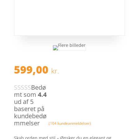
599,00
kr.
Bedø
mt som
4.4
ud af 5
baseret på
kundebedø
mmelser
(
104
kundeanmeldelser)
Skab orden med stil – Ønsker du en elegant og