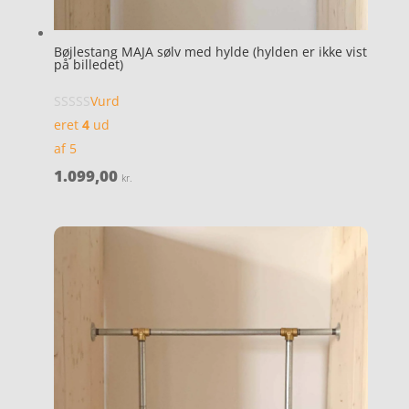
Bøjlestang MAJA sølv med hylde (hylden er ikke vist
på billedet)
Vurd
eret
4
ud
af 5
1.099,00
kr.