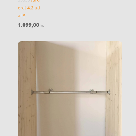
eret
4.2
ud
af 5
1.099,00
kr.