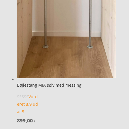
Bøjlestang MIA sølv med messing
Vurd
eret
3.9
ud
af 5
899,00
kr.