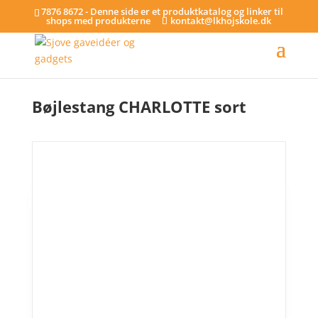
7876 8672 - Denne side er et produktkatalog og linker til
shops med produkterne
kontakt@lkhojskole.dk
Hjem
/
Bøjlestænger
/ Bøjlestang CHARLOTTE sort
Bøjlestang CHARLOTTE sort