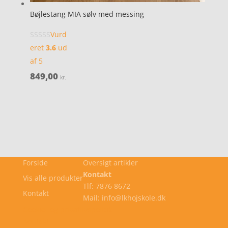
Bøjlestang MIA sølv med messing
Vurd
eret
3.6
ud
af 5
849,00
kr.
Forside
Oversigt artikler
Kontakt
Vis alle produkter
Tlf: 7876 8672
Kontakt
Mail: info@lkhojskole.dk
Cookie- og privatlivspolitik
Kontakt