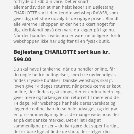
fortryde dit køb din vare. Det er snart
allemandsviden at man helst køber sin Bøjlestang
CHARLOTTE sort i den kendte webshop RAW58, som
giver dig det store udvalg til de rigtige priser. Blandt
alle varerne i shoppen er der helt sikkert noget for
dig, deriblandt også den vare du kigger på lige nu.
Når der handles i webshop er varerne billigere- fordi
webshoppen ikke har udgifter til en fysisk butik.
Bøjlestang CHARLOTTE sort kun kr.
599.00
Du skal have i tankerne, når du handler online, får
du nogle bedre betingelser, som ikke nødvendigvis
findes i fysiske butikker. Danske webshops skal jf.
loven give 14 dages returret. når produkterne er købt
online, der findes også shops, der er endnu bedre og
giver mere og forlænger din returret til mere end de
14 dage. Når webshops har hele deres varekatalog
liggende online, kan du se hele udvalget, og det gør
en prissammenligning let, i de mange webshops der
er på det danske marked. Det er let i dag at
sammenligne priser – du kan gøre det super hurtigt,
det er bare lige at finde de shop, der sælger din