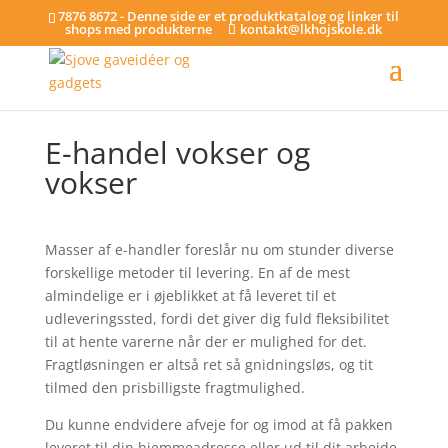
7876 8672 - Denne side er et produktkatalog og linker til
shops med produkterne
kontakt@lkhojskole.dk
E-handel vokser og
vokser
Masser af e-handler foreslår nu om stunder diverse
forskellige metoder til levering. En af de mest
almindelige er i øjeblikket at få leveret til et
udleveringssted, fordi det giver dig fuld fleksibilitet
til at hente varerne når der er mulighed for det.
Fragtløsningen er altså ret så gnidningsløs, og tit
tilmed den prisbilligste fragtmulighed.
Du kunne endvidere afveje for og imod at få pakken
leveret til din hjemmeadresse eller ud til dit arbejde.