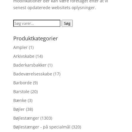
modifikationer der kan være foretaget efter at vi
senest opdaterede websitets oplysninger.
Søg
Søg
efter:
Produktkategorier
Ampler
(1)
Arkivskabe
(14)
Baderkarsbakker
(1)
Badeværelsesskabe
(17)
Barborde
(9)
Barstole
(20)
Bænke
(3)
Bøjler
(38)
Bøjlestænger
(1303)
Bøjlestænger - på specialmål
(320)