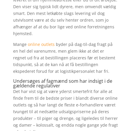
Den viser sig typisk lidt dyrere, men omvendt vældig
smart. Den mest letkøbte slags levering vil dog
utvivlsomt være at du selv henter ordren, som jo
afhænger af at du bor lige ved online forretningens
hjemsted.
Mange
online outlets
byder på dag-til-dag fragt på
en hel del varenumre, men glem ikke at det er
regnet ud fra at bestillingen placeres før et bestemt
tidspunkt, så at de kan nå at få bestillingen
ekspederet forud for at logistikpersonalet har fri.
Undersøges af fagmænd som har indsigt i de
gældende regulativer
Det har vist sig at være yderst smertefrit for alle at
finde frem til de bedste priser i blandt diverse online
outlets og så har langt de fleste e-forhandlere været
tvunget til at nedsætte udsalgspriserne på deres
produkter – til piger og drenge, og ligeledes til herrer
og damer – kolossalt, og endda nogle gange yde fragt