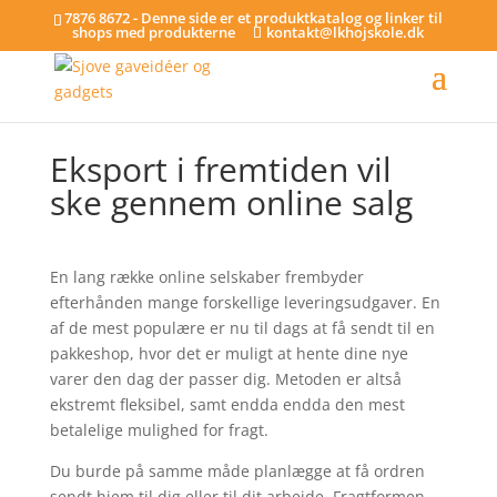
7876 8672 - Denne side er et produktkatalog og linker til
shops med produkterne
kontakt@lkhojskole.dk
Eksport i fremtiden vil
ske gennem online salg
En lang række online selskaber frembyder
efterhånden mange forskellige leveringsudgaver. En
af de mest populære er nu til dags at få sendt til en
pakkeshop, hvor det er muligt at hente dine nye
varer den dag der passer dig. Metoden er altså
ekstremt fleksibel, samt endda endda den mest
betalelige mulighed for fragt.
Du burde på samme måde planlægge at få ordren
sendt hjem til dig eller til dit arbejde. Fragtformen