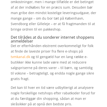
omkostninger, men i mange tilfælde er det betinget
af at der indkøbes for en præcis sum. Desuden bør
man gribe den mindst kostelige leveringsudgave, der
mange gange – om du bor tæt på København,
Svendborg eller Gilleleje – er at få fragtmanden til at
bringe ordren til en pakkeshop.
Det tilrådes at du sonderer internet shoppens
anmeldelser
Det er efterhånden ekstremt overkommeligt for folk
at finde de laveste priser fra flere e-shops på
tvmkanal.dk
og til gengæld har en lang række e-
butikker ikke kunne lade være med at reducere
salgspriserne på deres varer – til børn, og samtidig
til voksne – betragteligt, og endda nogle gange sikre
gratis fragt.
Det kan til hver en tid være udbytterigt at analysere
nogle forskellige netshops efter rabatkoder forud for
at du færdiggør din shopping, sådan at man er
skråsikker på at opnå den bedste pris.