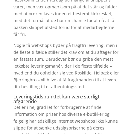
varer, men vær opmærksom på at det står og falder
med at ordren laves inden et bestemt klokkeslæt,
med det formål at de har en chance for at nå at få
pakken skippet afsted forud for at medarbejderne
får fri.
Nogle få webshops byder på fragtfri levering, men i
de fleste tilfælde stiller det krav om at du aftager for
en fastsat sum. Derudover bør du gribe den mest
letkøbte leveringsmanér, der i de fleste tilfælde –
hvad end du opholder sig ved Roskilde, Holbæk eller
Bjerringbro – vil blive at få fragtmanden til at levere
din bestilling til et afhentningssted.
Leveringstidspunktet kan være særligt
afgørende
Det er i høj grad let for forbrugerne at finde
information om priser hos diverse e-butikker og
følgelig har adskillige internet webshops ikke kunne
slippe for at sænke udsalgspriserne på deres