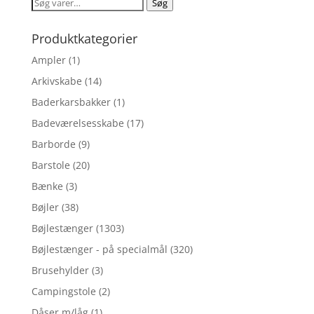
Søg
Søg
efter:
Produktkategorier
Ampler
(1)
Arkivskabe
(14)
Baderkarsbakker
(1)
Badeværelsesskabe
(17)
Barborde
(9)
Barstole
(20)
Bænke
(3)
Bøjler
(38)
Bøjlestænger
(1303)
Bøjlestænger - på specialmål
(320)
Brusehylder
(3)
Campingstole
(2)
Dåser m/låg
(1)