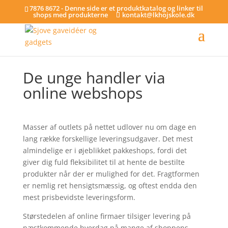
7876 8672 - Denne side er et produktkatalog og linker til
shops med produkterne
kontakt@lkhojskole.dk
De unge handler via
online webshops
Masser af outlets på nettet udlover nu om dage en
lang række forskellige leveringsudgaver. Det mest
almindelige er i øjeblikket pakkeshops, fordi det
giver dig fuld fleksibilitet til at hente de bestilte
produkter når der er mulighed for det. Fragtformen
er nemlig ret hensigtsmæssig, og oftest endda den
mest prisbevidste leveringsform.
Størstedelen af online firmaer tilsiger levering på
næstkommende hverdag på mange af shoppens