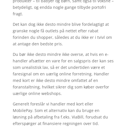
produkter – til babyer og børn, samt også til voksne –
betydeligt, og endda nogle gange tilbyde portofri
fragt.
Det kan dog ikke desto mindre blive fordelagtigt at
granske nogle få outlets på nettet efter rabat
forinden du shopper, således at du ikke er i tvivl om
at antage den bedste pris.
Du bør ikke desto mindre ikke overse, at hvis en e-
handler afsætter en vare for en salgspris der kan ses
som urealistisk lav, så er det undertiden være et
faresignal om en uærlig online forretning. Handler
med kort er ikke desto mindre omfattet af en
foranstaltning, hvilket sikrer dig som køber overfor
uærlige online webshops.
Generelt foreslår vi handler med kort eller
MobilePay. Som et alternativ kan du bruge en
løsning på afbetaling fra f.eks. ViaBill, forudsat du
efterspørger at finansiere regningen over tid.