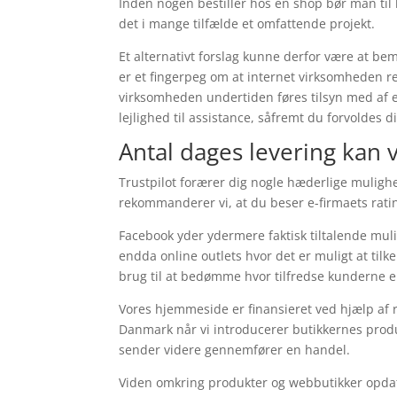
Inden nogen bestiller hos en shop bør man til h
det i mange tilfælde et omfattende projekt.
Et alternativt forslag kunne derfor være at be
er et fingerpeg om at internet virksomheden re
virksomheden undertiden føres tilsyn med af e
lejlighed til assistance, såfremt du forvoldes
Antal dages levering kan 
Trustpilot forærer dig nogle hæderlige mulighe
rekommanderer vi, at du beser e-firmaets rati
Facebook yder ydermere faktisk tiltalende muli
endda online outlets hvor det er muligt at tilk
brug til at bedømme hvor tilfredse kunderne e
Vores hjemmeside er finansieret ved hjælp af r
Danmark når vi introducerer butikkernes produ
sender videre gennemfører en handel.
Viden omkring produkter og webbutikker opdate