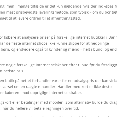
ling, men i mange tilfælde er det kun gældende hvis der indkøbes f
den mest prisbevidste leveringsmetode, som typisk – om du bor tæ
maet til at levere ordren til et afhentningssted.
or købere at analysere priser på forskellige internet butikker i Da
ar de fleste internet shops ikke kunne slippe for at nedbringe
l børn, og endvidere også til kvinder og mænd – helt i bund, og en
ere nogle forskellige internet selskaber efter tilbud før du færdiggø
en bedste pris.
en butik på nettet forhandler varer for en udsalgspris der kan virk
en varsel om en uægte e-handler. Handler med kort er ikke desto
er køberen imod uoprigtige internet selskaber.
ngskort eller betalinger med mobilen. Som alternativ burde du dra
l, når du hellere vil betale regningen over tid.