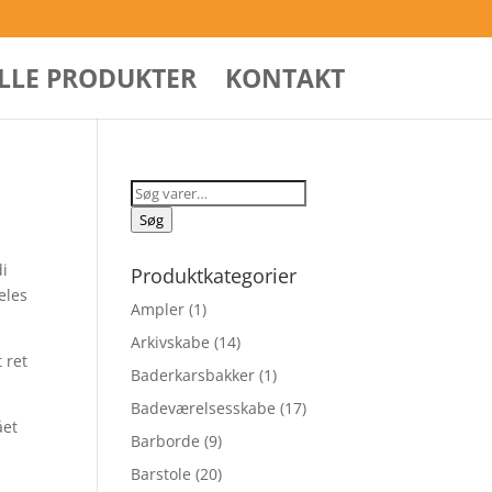
ALLE PRODUKTER
KONTAKT
Søg
efter:
Søg
di
Produktkategorier
eles
Ampler
(1)
Arkivskabe
(14)
 ret
Baderkarsbakker
(1)
Badeværelsesskabe
(17)
ået
Barborde
(9)
Barstole
(20)