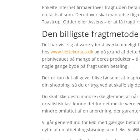
Enkelte internet firmaer lover fragt uden beta
en fastsat sum. Derudover skal man udse dig 
Taastrup, Odder eller Assens – er at få fragtfir
Den billigste fragtmetode
Det har vist sig at være yderst overkommeligt f
hos
www.flettekursus.dk
og på grund af dette h
prisniveauet på mange af deres produkter – ti
nogle gange byde på fragt uden betaling.
Derfor kan det alligevel blive lønsomt at inspic
din shopping, så du er tryg ved at skaffe sig d
Du skal ikke desto mindre ikke glemme, at når 
urealistisk lav, kunne det for det meste være 
mindre omfattet af en anordning, der garanter
Vi går generelt ind for køb med gængse betali
nytte af en afbetalingsløsning som f.eks. ViaBil