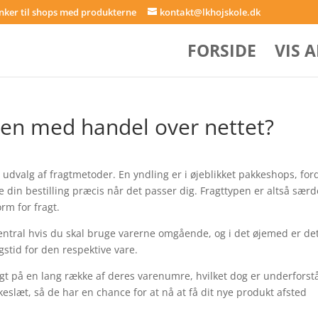
inker til shops med produkterne
kontakt@lkhojskole.dk
FORSIDE
VIS 
hen med handel over nettet?
 udvalg af fragtmetoder. En yndling er i øjeblikket pakkeshops, for
te din bestilling præcis når det passer dig. Fragttypen er altså særd
rm for fragt.
central hvis du skal bruge varerne omgående, og i det øjemed er det
gstid for den respektive vare.
ragt på en lang række af deres varenumre, hvilket dog er underforst
kkeslæt, så de har en chance for at nå at få dit nye produkt afsted