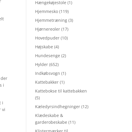
r
Hængekøjestole
(1)
Hjemmesko
(119)
elt
Hjemmetræning
(3)
Hjørnereoler
(17)
Hovedpuder
(10)
Højskabe
(4)
Hundesenge
(2)
Hylder
(652)
Indkøbsvogn
(1)
 der
Kattebakker
(1)
s i
Kattebokse til kattebakken
(5)
 i
Kæledyrsindhegninger
(12)
 vi
Klædeskabe &
garderobeskabe
(11)
Klistermærker til