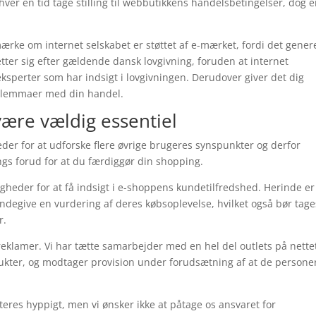
ver en tid tage stilling til webbutikkens handelsbetingelser, dog e
mærke om internet selskabet er støttet af e-mærket, fordi det gener
tter sig efter gældende dansk lovgivning, foruden at internet
ksperter som har indsigt i lovgivningen. Derudover giver det dig
 dilemmaer med din handel.
være vældig essentiel
der for at udforske flere øvrige brugeres synspunkter og derfor
ngs forud for at du færdiggør din shopping.
gheder for at få indsigt i e-shoppens kundetilfredshed. Herinde er
endegive en vurdering af deres købsoplevelse, hvilket også bør tage
r.
eklamer. Vi har tætte samarbejder med en hel del outlets på nettet
kter, og modtager provision under forudsætning af at de personer
res hyppigt, men vi ønsker ikke at påtage os ansvaret for