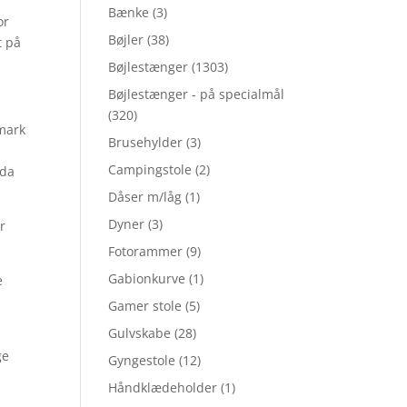
Bænke
(3)
or
Bøjler
(38)
t på
Bøjlestænger
(1303)
Bøjlestænger - på specialmål
(320)
nmark
Brusehylder
(3)
Campingstole
(2)
dda
Dåser m/låg
(1)
Dyner
(3)
r
Fotorammer
(9)
Gabionkurve
(1)
e
Gamer stole
(5)
Gulvskabe
(28)
ge
Gyngestole
(12)
Håndklædeholder
(1)